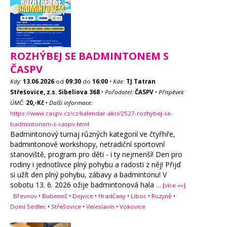
ROZHÝBEJ SE BADMINTONEM S
ČASPV
Kdy:
13.06.2026
od
09:30
do
16:00
•
Kde:
TJ Tatran
Střešovice, z.s. Sibeliova 368
•
Pořadatel:
ČASPV
•
Příspěvek
ÚMČ:
20,-Kč
•
Další informace:
https://www.caspv.cz/cz/kalendar-akci/2527-rozhybej-se-
badmintonem-s-caspv.html
Badmintonový turnaj různých kategorií ve čtyřhře,
badmintonové workshopy, netradiční sportovní
stanoviště, program pro děti - i ty nejmenší! Den pro
rodiny i jednotlivce plný pohybu a radosti z něj! Přijď
si užít den plný pohybu, zábavy a badmintonu! V
sobotu 13. 6. 2026 ožije badmintonová hala
...
[více »»]
Břevnov
•
Bubeneč
•
Dejvice
•
Hradčany
•
Liboc
•
Ruzyně
•
Dolní Sedlec
•
Střešovice
•
Veleslavín
•
Vokovice