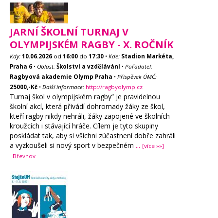
JARNÍ ŠKOLNÍ TURNAJ V
OLYMPIJSKÉM RAGBY - X. ROČNÍK
Kdy:
10.06.2026
od
16:00
do
17:30
•
Kde:
Stadion Markéta,
Praha 6
•
Oblast:
Školství a vzdělávání
•
Pořadatel:
Ragbyová akademie Olymp Praha
•
Příspěvek ÚMČ:
25000,-Kč
•
Další informace:
http://ragbyolymp.cz
Turnaj škol v olympijském ragby” je pravidelnou
školní akcí, která přivádí dohromady žáky ze škol,
kteří ragby nikdy nehráli, žáky zapojené ve školních
kroužcích i stávající hráče. Cílem je tyto skupiny
poskládat tak, aby si všichni zúčastnení dobře zahráli
a vyzkoušeli si nový sport v bezpečném
...
[více »»]
Břevnov