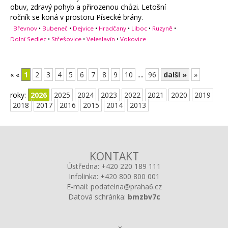
obuv, zdravý pohyb a přirozenou chůzi. Letošní
ročník se koná v prostoru Písecké brány.
Břevnov
•
Bubeneč
•
Dejvice
•
Hradčany
•
Liboc
•
Ruzyně
•
Dolní Sedlec
•
Střešovice
•
Veleslavín
•
Vokovice
«
«
1
2
3
4
5
6
7
8
9
10
....
96
další »
»
roky:
2026
2025
2024
2023
2022
2021
2020
2019
2018
2017
2016
2015
2014
2013
KONTAKT
Ústředna:
+420 220 189 111
Infolinka:
+420 800 800 001
E-mail:
podatelna@praha6.cz
Datová schránka:
bmzbv7c