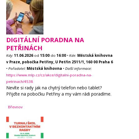
DIGITÁLNÍ PORADNA NA
PETŘINÁCH
Kdy:
11.06.2026
od
15:00
do
16:00
•
Kde:
Městská knihovna
v Praze, pobočka Petřiny, U Petřin 2511/1, 160 00 Praha 6
•
Pořadatel:
Městská knihovna
•
Další informace:
https://www.mlp.cz/cz/akce/digitalni-poradna-na-
petrinach/4538
Nevíte si rady jak na chytrý telefon nebo tablet?
Přijďte na pobočku Petřiny a my vám rádi poradíme.
Břevnov