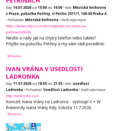
PETŘINÁCH
Kdy:
16.07.2026
od
15:00
do
16:00
•
Kde:
Městská knihovna
v Praze, pobočka Petřiny, U Petřin 2511/1, 160 00 Praha 6
•
Pořadatel:
Městská knihovna
•
Další informace:
https://www.mlp.cz/cz/akce/digitalni-poradna-na-
petrinach/8596
Nevíte si rady jak na chytrý telefon nebo tablet?
Přijďte na pobočku Petřiny a my vám rádi poradíme.
Břevnov
IVAN VRÁNA V USEDLOSTI
LADRONKA
Kdy:
11.07.2026
od
18:55
do
21:55
•
Kde:
usedlost
Ladronka
•
Pořadatel:
Usedlost Ladronka
•
Další informace:
http://ladronka.com
Koncert Ivana Vrány na Ladronce - vystoupí V + W
Rokenroly Ivana Vrány Kdy: Sobota 11.7.2026
Břevnov