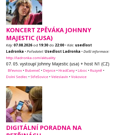
KONCERT ZPĚVÁKA JOHNNY
MAJESTIC (USA)
Kdy:
07.08.2026
od
19:30
do
22:00
•
Kde:
usedlost
Ladronka
•
Pořadatel:
Usedlost Ladronka
•
Další informace:
http://ladronka.com/aktuality
07. 05. vystoupí Johnny Majestic (usa) + host N1 (CZ)
Břevnov
•
Bubeneč
•
Dejvice
•
Hradčany
•
Liboc
•
Ruzyně
•
Dolní Sedlec
•
Střešovice
•
Veleslavín
•
Vokovice
DIGITÁLNÍ PORADNA NA