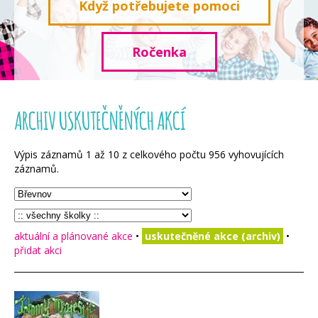
Když potřebujete pomoci
Ročenka
ARCHIV USKUTEČNĚNÝCH AKCÍ
Výpis záznamů
1
až
10
z celkového počtu
956
vyhovujících
záznamů.
aktuální a plánované akce
•
uskutečněné akce (archiv)
•
přidat akci