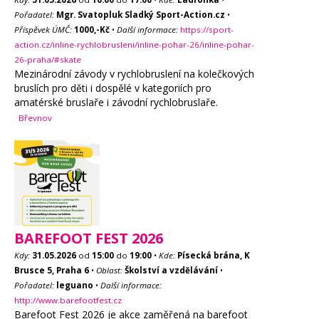
Pořadatel:
Mgr. Svatopluk Sladký Sport-Action.cz
•
Příspěvek ÚMČ:
1000,-Kč
•
Další informace:
https://sport-
action.cz/inline-rychlobrusleni/inline-pohar-26/inline-pohar-
26-praha/#skate
Mezinárodní závody v rychlobruslení na kolečkových
bruslích pro děti i dospělé v kategoriích pro
amatérské bruslaře i závodní rychlobruslaře.
Břevnov
BAREFOOT FEST 2026
Kdy:
31.05.2026
od
15:00
do
19:00
•
Kde:
Písecká brána, K
Brusce 5, Praha 6
•
Oblast:
Školství a vzdělávání
•
Pořadatel:
leguano
•
Další informace:
http://www.barefootfest.cz
Barefoot Fest 2026 je akce zaměřená na barefoot