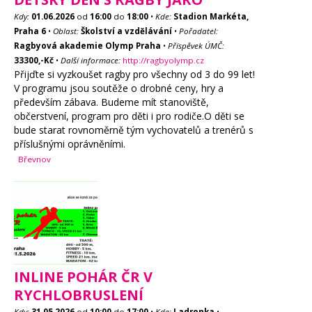
Kdy:
01.06.2026
od
16:00
do
18:00
•
Kde:
Stadion Markéta,
Praha 6
•
Oblast:
Školství a vzdělávání
•
Pořadatel:
Ragbyová akademie Olymp Praha
•
Příspěvek ÚMČ:
33300,-Kč
•
Další informace:
http://ragbyolymp.cz
Přijďte si vyzkoušet ragby pro všechny od 3 do 99 let!
V programu jsou soutěže o drobné ceny, hry a
především zábava. Budeme mít stanoviště,
občerstvení, program pro děti i pro rodiče.O děti se
bude starat rovnoměrně tým vychovatelů a trenérů s
příslušnými oprávněními.
Břevnov
INLINE POHÁR ČR V
RYCHLOBRUSLENÍ
Kdy:
31.05.2026
od
10:00
do
17:00
•
Kde:
Ladronka
•