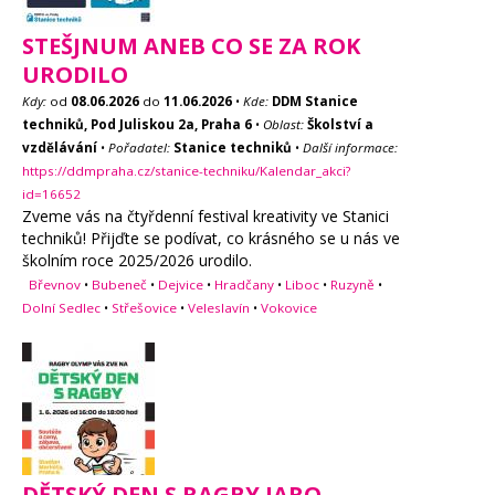
STEŠJNUM ANEB CO SE ZA ROK
URODILO
Kdy:
od
08.06.2026
do
11.06.2026
•
Kde:
DDM Stanice
techniků, Pod Juliskou 2a, Praha 6
•
Oblast:
Školství a
vzdělávání
•
Pořadatel:
Stanice techniků
•
Další informace:
https://ddmpraha.cz/stanice-techniku/Kalendar_akci?
id=16652
Zveme vás na čtyřdenní festival kreativity ve Stanici
techniků! Přijďte se podívat, co krásného se u nás ve
školním roce 2025/2026 urodilo.
Břevnov
•
Bubeneč
•
Dejvice
•
Hradčany
•
Liboc
•
Ruzyně
•
Dolní Sedlec
•
Střešovice
•
Veleslavín
•
Vokovice
DĚTSKÝ DEN S RAGBY JARO