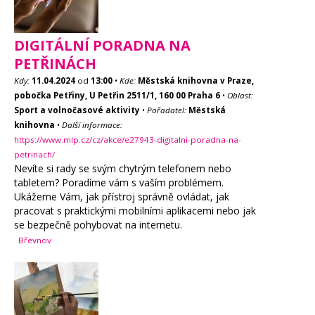
DIGITÁLNÍ PORADNA NA
PETŘINÁCH
Kdy:
11.04.2024
od
13:00
•
Kde:
Městská knihovna v Praze,
pobočka Petřiny, U Petřin 2511/1, 160 00 Praha 6
•
Oblast:
Sport a volnočasové aktivity
•
Pořadatel:
Městská
knihovna
•
Další informace:
https://www.mlp.cz/cz/akce/e27943-digitalni-poradna-na-
petrinach/
Nevíte si rady se svým chytrým telefonem nebo
tabletem? Poradíme vám s vaším problémem.
Ukážeme Vám, jak přístroj správně ovládat, jak
pracovat s praktickými mobilními aplikacemi nebo jak
se bezpečně pohybovat na internetu.
Břevnov