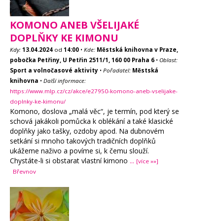
KOMONO ANEB VŠELIJAKÉ
DOPLŇKY KE KIMONU
Kdy:
13.04.2024
od
14:00
•
Kde:
Městská knihovna v Praze,
pobočka Petřiny, U Petřin 2511/1, 160 00 Praha 6
•
Oblast:
Sport a volnočasové aktivity
•
Pořadatel:
Městská
knihovna
•
Další informace:
https://www.mlp.cz/cz/akce/e27950-komono-aneb-vselijake-
doplnky-ke-kimonu/
Komono, doslova „malá věc“, je termín, pod který se
schová jakákoli pomůcka k oblékání a také klasické
doplňky jako tašky, ozdoby apod. Na dubnovém
setkání si mnoho takových tradičních doplňků
ukážeme naživo a povíme si, k čemu slouží.
Chystáte-li si obstarat vlastní kimono
...
[více »»]
Břevnov