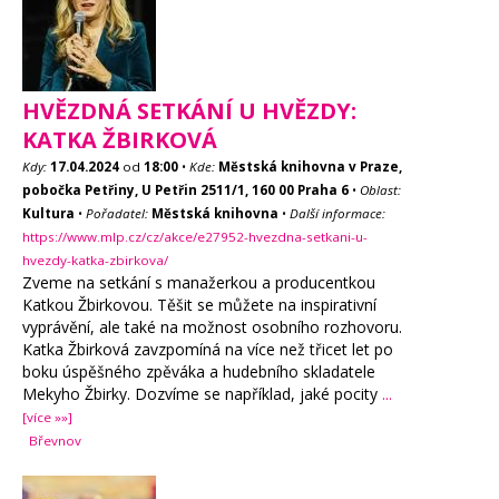
HVĚZDNÁ SETKÁNÍ U HVĚZDY:
KATKA ŽBIRKOVÁ
Kdy:
17.04.2024
od
18:00
•
Kde:
Městská knihovna v Praze,
pobočka Petřiny, U Petřin 2511/1, 160 00 Praha 6
•
Oblast:
Kultura
•
Pořadatel:
Městská knihovna
•
Další informace:
https://www.mlp.cz/cz/akce/e27952-hvezdna-setkani-u-
hvezdy-katka-zbirkova/
Zveme na setkání s manažerkou a producentkou
Katkou Žbirkovou. Těšit se můžete na inspirativní
vyprávění, ale také na možnost osobního rozhovoru.
Katka Žbirková zavzpomíná na více než třicet let po
boku úspěšného zpěváka a hudebního skladatele
Mekyho Žbirky. Dozvíme se například, jaké pocity
...
[více »»]
Břevnov