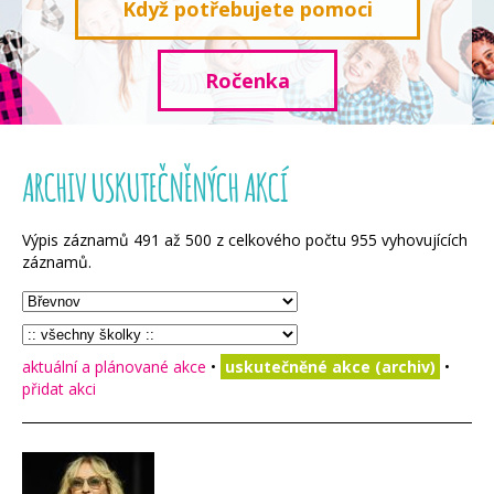
Když potřebujete pomoci
Ročenka
ARCHIV USKUTEČNĚNÝCH AKCÍ
Výpis záznamů
491
až
500
z celkového počtu
955
vyhovujících
záznamů.
aktuální a plánované akce
•
uskutečněné akce (archiv)
•
přidat akci