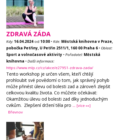
ZDRAVÁ ZÁDA
Kdy:
16.04.2024
od
10:00
•
Kde:
Městská knihovna v Praze,
pobočka Petřiny, U Petřin 2511/1, 160 00 Praha 6
•
Oblast:
Sport a volnočasové aktivity
•
Pořadatel:
Městská
knihovna
•
Další informace:
https://www.mlp.cz/cz/akce/e27951-zdrava-zada/
Tento workshop je určen všem, kteří chtějí
prohloubit své povědomí o tom, jak správný pohyb
může přinést úlevu od bolesti zad a zároveň zlepšit
celkovou kvalitu života. Co můžete očekávat:
Okamžitou úlevu od bolesti zad díky jednoduchým
cvikům. Zlepšení držení těla pro
...
[více »»]
Břevnov