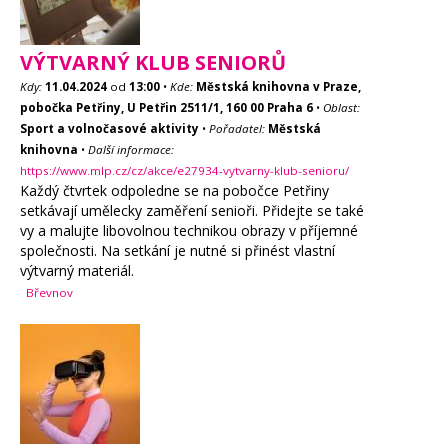
VÝTVARNÝ KLUB SENIORŮ
Kdy:
11.04.2024
od
13:00
•
Kde:
Městská knihovna v Praze,
pobočka Petřiny, U Petřin 2511/1, 160 00 Praha 6
•
Oblast:
Sport a volnočasové aktivity
•
Pořadatel:
Městská
knihovna
•
Další informace:
https://www.mlp.cz/cz/akce/e27934-vytvarny-klub-senioru/
Každý čtvrtek odpoledne se na pobočce Petřiny
setkávají umělecky zaměření senioři. Přidejte se také
vy a malujte libovolnou technikou obrazy v příjemné
společnosti. Na setkání je nutné si přinést vlastní
výtvarný materiál.
Břevnov