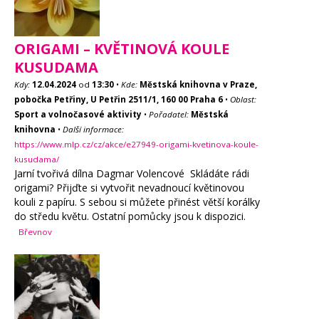
ORIGAMI – KVĚTINOVÁ KOULE
KUSUDAMA
Kdy:
12.04.2024
od
13:30
•
Kde:
Městská knihovna v Praze,
pobočka Petřiny, U Petřin 2511/1, 160 00 Praha 6
•
Oblast:
Sport a volnočasové aktivity
•
Pořadatel:
Městská
knihovna
•
Další informace:
https://www.mlp.cz/cz/akce/e27949-origami-kvetinova-koule-
kusudama/
Jarní tvořivá dílna Dagmar Volencové Skládáte rádi
origami? Přijďte si vytvořit nevadnoucí květinovou
kouli z papíru. S sebou si můžete přinést větší korálky
do středu květu. Ostatní pomůcky jsou k dispozici.
Břevnov