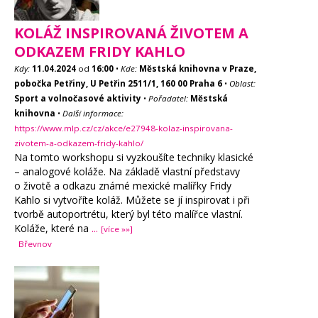
KOLÁŽ INSPIROVANÁ ŽIVOTEM A
ODKAZEM FRIDY KAHLO
Kdy:
11.04.2024
od
16:00
•
Kde:
Městská knihovna v Praze,
pobočka Petřiny, U Petřin 2511/1, 160 00 Praha 6
•
Oblast:
Sport a volnočasové aktivity
•
Pořadatel:
Městská
knihovna
•
Další informace:
https://www.mlp.cz/cz/akce/e27948-kolaz-inspirovana-
zivotem-a-odkazem-fridy-kahlo/
Na tomto workshopu si vyzkoušíte techniky klasické
– analogové koláže. Na základě vlastní představy
o životě a odkazu známé mexické malířky Fridy
Kahlo si vytvoříte koláž. Můžete se jí inspirovat i při
tvorbě autoportrétu, který byl této malířce vlastní.
Koláže, které na
...
[více »»]
Břevnov