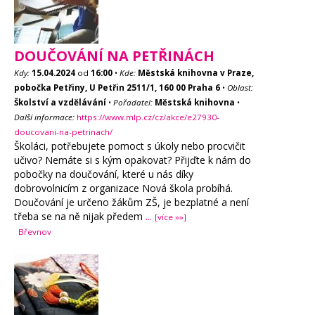
DOUČOVÁNÍ NA PETŘINÁCH
Kdy:
15.04.2024
od
16:00
•
Kde:
Městská knihovna v Praze,
pobočka Petřiny, U Petřin 2511/1, 160 00 Praha 6
•
Oblast:
Školství a vzdělávání
•
Pořadatel:
Městská knihovna
•
Další informace:
https://www.mlp.cz/cz/akce/e27930-
doucovani-na-petrinach/
Školáci, potřebujete pomoct s úkoly nebo procvičit
učivo? Nemáte si s kým opakovat? Přijďte k nám do
pobočky na doučování, které u nás díky
dobrovolnicím z organizace Nová škola probíhá.
Doučování je určeno žákům ZŠ, je bezplatné a není
třeba se na ně nijak předem
...
[více »»]
Břevnov