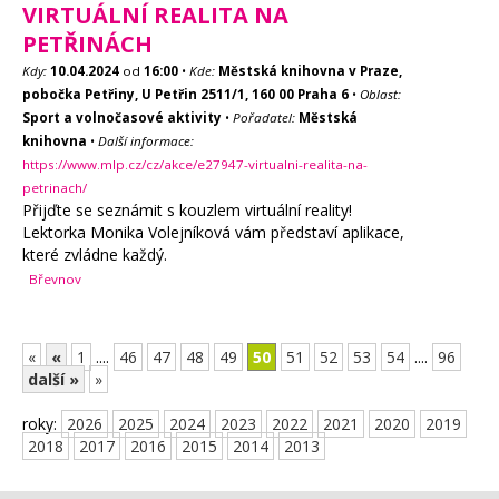
VIRTUÁLNÍ REALITA NA
PETŘINÁCH
Kdy:
10.04.2024
od
16:00
•
Kde:
Městská knihovna v Praze,
pobočka Petřiny, U Petřin 2511/1, 160 00 Praha 6
•
Oblast:
Sport a volnočasové aktivity
•
Pořadatel:
Městská
knihovna
•
Další informace:
https://www.mlp.cz/cz/akce/e27947-virtualni-realita-na-
petrinach/
Přijďte se seznámit s kouzlem virtuální reality!
Lektorka Monika Volejníková vám představí aplikace,
které zvládne každý.
Břevnov
«
«
1
....
46
47
48
49
50
51
52
53
54
....
96
další »
»
roky:
2026
2025
2024
2023
2022
2021
2020
2019
2018
2017
2016
2015
2014
2013