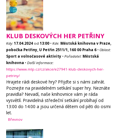
KLUB DESKOVÝCH HER PETŘINY
Kdy:
17.04.2024
od
13:00
•
Kde:
Městská knihovna v Praze,
pobočka Petřiny, U Petřin 2511/1, 160 00 Praha 6
•
Oblast:
Sport a volnočasové aktivity
•
Pořadatel:
Městská
knihovna
•
Další informace:
https://www.mlp.cz/cz/akce/e27941-klub-deskovych-her-
petriny/
Hrajete rádi deskové hry? Přijďte si s námi zahrát.
Poznejte na pravidelném setkání super hry. Neznáte
pravidla? Nevadí, naše knihovnice vám je ráda
vysvětlí. Pravidelná středeční setkání probíhají od
13:00 do 14:00 a jsou určená dětem od pěti do osmi
let.
Břevnov