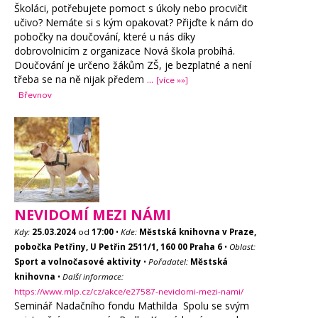
Školáci, potřebujete pomoct s úkoly nebo procvičit
učivo? Nemáte si s kým opakovat? Přijďte k nám do
pobočky na doučování, které u nás díky
dobrovolnicím z organizace Nová škola probíhá.
Doučování je určeno žákům ZŠ, je bezplatné a není
třeba se na ně nijak předem
...
[více »»]
Břevnov
NEVIDOMÍ MEZI NÁMI
Kdy:
25.03.2024
od
17:00
•
Kde:
Městská knihovna v Praze,
pobočka Petřiny, U Petřin 2511/1, 160 00 Praha 6
•
Oblast:
Sport a volnočasové aktivity
•
Pořadatel:
Městská
knihovna
•
Další informace:
https://www.mlp.cz/cz/akce/e27587-nevidomi-mezi-nami/
Seminář Nadačního fondu Mathilda Spolu se svým