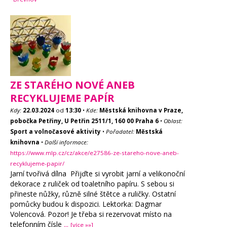
ZE STARÉHO NOVÉ ANEB
RECYKLUJEME PAPÍR
Kdy:
22.03.2024
od
13:30
•
Kde:
Městská knihovna v Praze,
pobočka Petřiny, U Petřin 2511/1, 160 00 Praha 6
•
Oblast:
Sport a volnočasové aktivity
•
Pořadatel:
Městská
knihovna
•
Další informace:
https://www.mlp.cz/cz/akce/e27586-ze-stareho-nove-aneb-
recyklujeme-papir/
Jarní tvořivá dílna Přijďte si vyrobit jarní a velikonoční
dekorace z ruliček od toaletního papíru. S sebou si
přineste nůžky, různě silné štětce a ruličky. Ostatní
pomůcky budou k dispozici. Lektorka: Dagmar
Volencová. Pozor! Je třeba si rezervovat místo na
telefonním čísle
...
[více »»]