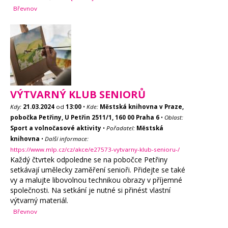
Břevnov
VÝTVARNÝ KLUB SENIORŮ
Kdy:
21.03.2024
od
13:00
•
Kde:
Městská knihovna v Praze,
pobočka Petřiny, U Petřin 2511/1, 160 00 Praha 6
•
Oblast:
Sport a volnočasové aktivity
•
Pořadatel:
Městská
knihovna
•
Další informace:
https://www.mlp.cz/cz/akce/e27573-vytvarny-klub-senioru-/
Každý čtvrtek odpoledne se na pobočce Petřiny
setkávají umělecky zaměření senioři. Přidejte se také
vy a malujte libovolnou technikou obrazy v příjemné
společnosti. Na setkání je nutné si přinést vlastní
výtvarný materiál.
Břevnov