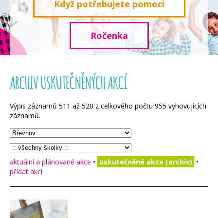
Když potřebujete pomoci
Ročenka
ARCHIV USKUTEČNĚNÝCH AKCÍ
Výpis záznamů
511
až
520
z celkového počtu
955
vyhovujících
záznamů.
aktuální a plánované akce
•
uskutečněné akce (archiv)
•
přidat akci