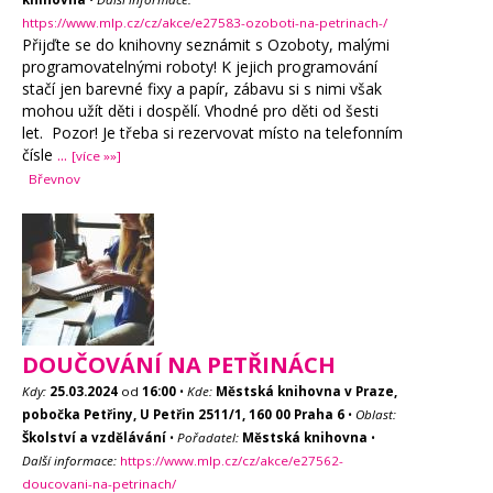
https://www.mlp.cz/cz/akce/e27583-ozoboti-na-petrinach-/
Přijďte se do knihovny seznámit s Ozoboty, malými
programovatelnými roboty! K jejich programování
stačí jen barevné fixy a papír, zábavu si s nimi však
mohou užít děti i dospělí. Vhodné pro děti od šesti
let. Pozor! Je třeba si rezervovat místo na telefonním
čísle
...
[více »»]
Břevnov
DOUČOVÁNÍ NA PETŘINÁCH
Kdy:
25.03.2024
od
16:00
•
Kde:
Městská knihovna v Praze,
pobočka Petřiny, U Petřin 2511/1, 160 00 Praha 6
•
Oblast:
Školství a vzdělávání
•
Pořadatel:
Městská knihovna
•
Další informace:
https://www.mlp.cz/cz/akce/e27562-
doucovani-na-petrinach/