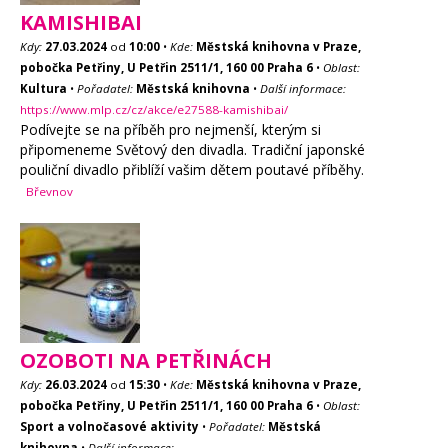
KAMISHIBAI
Kdy:
27.03.2024
od
10:00
•
Kde:
Městská knihovna v Praze,
pobočka Petřiny, U Petřin 2511/1, 160 00 Praha 6
•
Oblast:
Kultura
•
Pořadatel:
Městská knihovna
•
Další informace:
https://www.mlp.cz/cz/akce/e27588-kamishibai/
Podívejte se na příběh pro nejmenší, kterým si
připomeneme Světový den divadla. Tradiční japonské
pouliční divadlo přiblíží vašim dětem poutavé příběhy.
Břevnov
OZOBOTI NA PETŘINÁCH
Kdy:
26.03.2024
od
15:30
•
Kde:
Městská knihovna v Praze,
pobočka Petřiny, U Petřin 2511/1, 160 00 Praha 6
•
Oblast:
Sport a volnočasové aktivity
•
Pořadatel:
Městská
knihovna
•
Další informace: