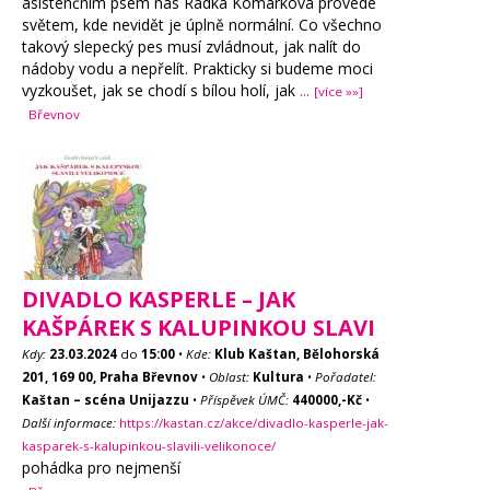
asistenčním psem nás Radka Komárková provede
světem, kde nevidět je úplně normální. Co všechno
takový slepecký pes musí zvládnout, jak nalít do
nádoby vodu a nepřelít. Prakticky si budeme moci
vyzkoušet, jak se chodí s bílou holí, jak
...
[více »»]
Břevnov
DIVADLO KASPERLE – JAK
KAŠPÁREK S KALUPINKOU SLAVI
Kdy:
23.03.2024
do
15:00
•
Kde:
Klub Kaštan, Bělohorská
201, 169 00, Praha Břevnov
•
Oblast:
Kultura
•
Pořadatel:
Kaštan – scéna Unijazzu
•
Příspěvek ÚMČ:
440000,-Kč
•
Další informace:
https://kastan.cz/akce/divadlo-kasperle-jak-
kasparek-s-kalupinkou-slavili-velikonoce/
pohádka pro nejmenší