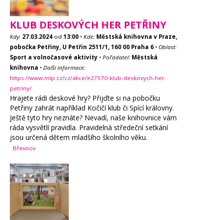
KLUB DESKOVÝCH HER PETŘINY
Kdy:
27.03.2024
od
13:00
•
Kde:
Městská knihovna v Praze,
pobočka Petřiny, U Petřin 2511/1, 160 00 Praha 6
•
Oblast:
Sport a volnočasové aktivity
•
Pořadatel:
Městská
knihovna
•
Další informace:
https://www.mlp.cz/cz/akce/e27570-klub-deskovych-her-
petriny/
Hrajete rádi deskové hry? Přijďte si na pobočku
Petřiny zahrát například Kočičí klub či Spící královny.
Ještě tyto hry neznáte? Nevadí, naše knihovnice vám
ráda vysvětlí pravidla. Pravidelná středeční setkání
jsou určená dětem mladšího školního věku.
Břevnov