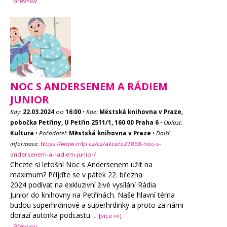
Břevnov
NOC S ANDERSENEM A RÁDIEM
JUNIOR
Kdy:
22.03.2024
od
16:00
•
Kde:
Městská knihovna v Praze,
pobočka Petřiny, U Petřin 2511/1, 160 00 Praha 6
•
Oblast:
Kultura
•
Pořadatel:
Městská knihovna v Praze
•
Další
informace:
https://www.mlp.cz/cz/akce/e27858-noc-s-
andersenem-a-radiem-junior/
Chcete si letošní Noc s Andersenem užít na
maximum? Přijďte se v pátek 22. března
2024 podívat na exkluzivní živé vysílání Rádia
Junior do knihovny na Petřinách. Naše hlavní téma
budou superhrdinové a superhrdinky a proto za námi
dorazí autorka podcastu
...
[více »»]
Břevnov