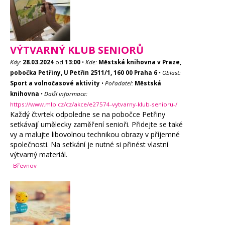
VÝTVARNÝ KLUB SENIORŮ
Kdy:
28.03.2024
od
13:00
•
Kde:
Městská knihovna v Praze,
pobočka Petřiny, U Petřin 2511/1, 160 00 Praha 6
•
Oblast:
Sport a volnočasové aktivity
•
Pořadatel:
Městská
knihovna
•
Další informace:
https://www.mlp.cz/cz/akce/e27574-vytvarny-klub-senioru-/
Každý čtvrtek odpoledne se na pobočce Petřiny
setkávají umělecky zaměření senioři. Přidejte se také
vy a malujte libovolnou technikou obrazy v příjemné
společnosti. Na setkání je nutné si přinést vlastní
výtvarný materiál.
Břevnov