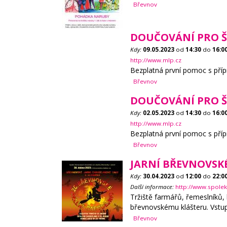
Břevnov
DOUČOVÁNÍ PRO Š
Kdy:
09.05.2023
od
14:30
do
16:0
http://www.mlp.cz
Bezplatná první pomoc s příp
Břevnov
DOUČOVÁNÍ PRO Š
Kdy:
02.05.2023
od
14:30
do
16:0
http://www.mlp.cz
Bezplatná první pomoc s příp
Břevnov
JARNÍ BŘEVNOVSKÉ
Kdy:
30.04.2023
od
12:00
do
22:0
Další informace:
http://www.spolek
Tržiště farmářů, řemeslníků, 
břevnovskému klášteru. Vst
Břevnov