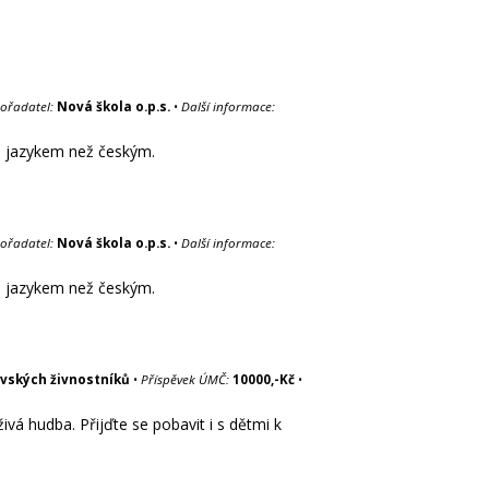
ořadatel:
Nová škola o.p.s.
•
Další informace:
ým jazykem než českým.
ořadatel:
Nová škola o.p.s.
•
Další informace:
ým jazykem než českým.
vských živnostníků
•
Příspěvek ÚMČ:
10000,-Kč
•
vá hudba. Přijďte se pobavit i s dětmi k