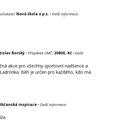
ořadatel:
Nová škola o.p.s.
•
Další informace:
tislav Borský
•
Příspěvek ÚMČ:
20800,-Kč
•
Další
ečná akce pro všechny sportovní nadšence a
u Ladronka. Běh je určen pro každého, kdo má
Občanská inspirace
•
Další informace:
íže.