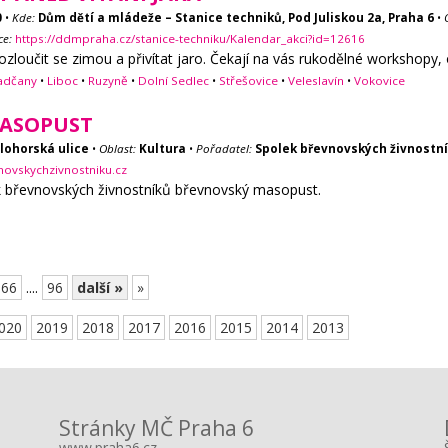
0
•
Kde:
Dům dětí a mládeže – Stanice techniků, Pod Juliskou 2a, Praha 6
•
ce:
https://ddmpraha.cz/stanice-techniku/Kalendar_akci?id=12616
ozloučit se zimou a přivítat jaro. Čekají na vás rukodělné workshopy
adčany
•
Liboc
•
Ruzyně
•
Dolní Sedlec
•
Střešovice
•
Veleslavín
•
Vokovice
MASOPUST
lohorská ulice
•
Oblast:
Kultura
•
Pořadatel:
Spolek břevnovských živnostní
novskychzivnostniku.cz
k břevnovských živnostníků břevnovský masopust.
66
....
96
další »
»
020
2019
2018
2017
2016
2015
2014
2013
Stránky MČ Praha 6
www.praha6.cz