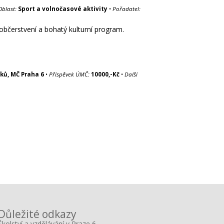
Oblast:
Sport a volnočasové aktivity
•
Pořadatel:
, občerstvení a bohatý kulturní program.
ků, MČ Praha 6
•
Příspěvek ÚMČ:
10000,-Kč
•
Další
Důležité odkazy
Školství a vzdělávání v Praze 6