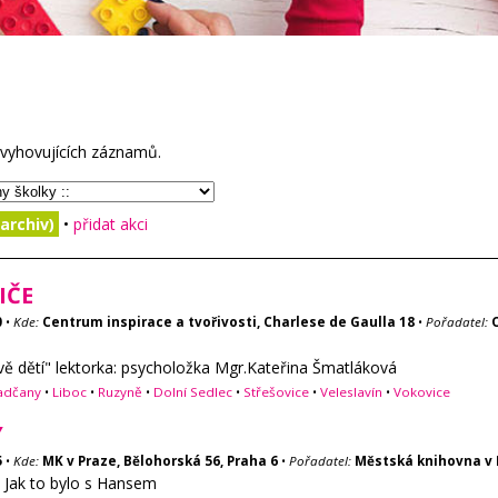
vyhovujících záznamů.
archiv)
•
přidat akci
IČE
0
•
Kde:
Centrum inspirace a tvořivosti, Charlese de Gaulla 18
•
Pořadatel:
ově dětí" lektorka: psycholožka Mgr.Kateřina Šmatláková
adčany
•
Liboc
•
Ruzyně
•
Dolní Sedlec
•
Střešovice
•
Veleslavín
•
Vokovice
Y
5
•
Kde:
MK v Praze, Bělohorská 56, Praha 6
•
Pořadatel:
Městská knihovna v 
 Jak to bylo s Hansem