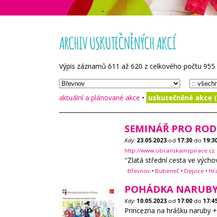
ARCHIV USKUTEČNĚNÝCH AKCÍ
Výpis záznamů
611
až
620
z celkového počtu
955
aktuální a plánované akce
•
uskutečněné akce (
SEMINÁŘ PRO ROD
Kdy:
23.05.2023
od
17:30
do
19:3
http://www.obcanskainspirace.cz
"Zlatá střední cesta ve vých
Břevnov
•
Bubeneč
•
Dejvice
•
Hr
POHÁDKA NARUB
Kdy:
10.05.2023
od
17:00
do
17:4
Princezna na hrášku naruby +