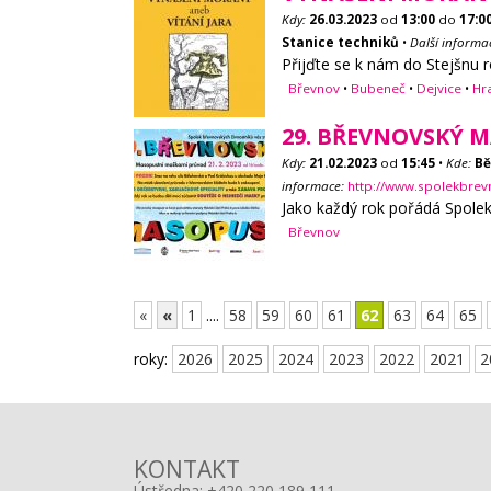
Kdy:
26.03.2023
od
13:00
do
17:0
Stanice techniků
•
Další informa
Přijďte se k nám do Stejšnu r
Břevnov
•
Bubeneč
•
Dejvice
•
Hr
29. BŘEVNOVSKÝ 
Kdy:
21.02.2023
od
15:45
•
Kde:
Bě
informace:
http://www.spolekbrev
Jako každý rok pořádá Spole
Břevnov
«
«
1
....
58
59
60
61
62
63
64
65
roky:
2026
2025
2024
2023
2022
2021
2
KONTAKT
Ústředna:
+420 220 189 111