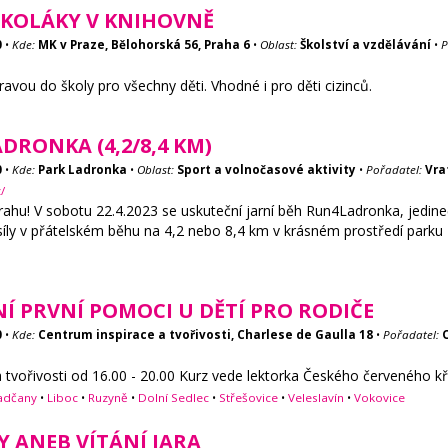
KOLÁKY V KNIHOVNĚ
0
•
Kde:
MK v Praze, Bělohorská 56, Praha 6
•
Oblast:
Školství a vzdělávání
•
P
avou do školy pro všechny děti. Vhodné i pro děti cizinců.
DRONKA (4,2/8,4 KM)
0
•
Kde:
Park Ladronka
•
Oblast:
Sport a volnočasové aktivity
•
Pořadatel:
Vra
/
hu! V sobotu 22.4.2023 se uskuteční jarní běh Run4Ladronka, jedin
é síly v přátelském běhu na 4,2 nebo 8,4 km v krásném prostředí park
Í PRVNÍ POMOCI U DĚTÍ PRO RODIČE
0
•
Kde:
Centrum inspirace a tvořivosti, Charlese de Gaulla 18
•
Pořadatel:
a tvořivosti od 16.00 - 20.00 Kurz vede lektorka Českého červeného kř
adčany
•
Liboc
•
Ruzyně
•
Dolní Sedlec
•
Střešovice
•
Veleslavín
•
Vokovice
 ANEB VÍTÁNÍ JARA