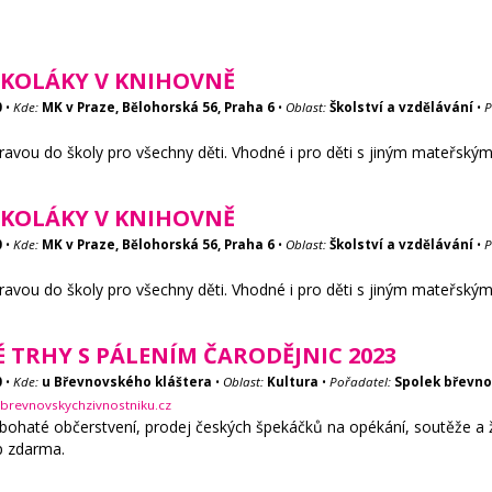
KOLÁKY V KNIHOVNĚ
0
•
Kde:
MK v Praze, Bělohorská 56, Praha 6
•
Oblast:
Školství a vzdělávání
•
P
ravou do školy pro všechny děti. Vhodné i pro děti s jiným mateřsk
KOLÁKY V KNIHOVNĚ
0
•
Kde:
MK v Praze, Bělohorská 56, Praha 6
•
Oblast:
Školství a vzdělávání
•
P
ravou do školy pro všechny děti. Vhodné i pro děti s jiným mateřsk
 TRHY S PÁLENÍM ČARODĚJNIC 2023
0
•
Kde:
u Břevnovského kláštera
•
Oblast:
Kultura
•
Pořadatel:
Spolek břevno
brevnovskychzivnostniku.cz
bohaté občerstvení, prodej českých špekáčků na opékání, soutěže a ži
up zdarma.