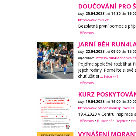
DOUČOVÁNÍ PRO Š
Kdy:
25.04.2023
od
14:30
do
16:0
http://www.mlp.cz
Bezplatná první pomoc s přípr
Břevnov
JARNÍ BĚH RUN4LA
Kdy:
22.04.2023
od
09:00
do
15:0
informace:
https://run4ladronka.cz
Pojďme společně rozběhat Pra
jejich rodiny. Poměřte si sv
chuť užít si
...
[více »»]
Břevnov
KURZ POSKYTOVÁN
Kdy:
19.04.2023
od
16:00
do
20:0
http://www.obcanskainspirace.cz
19.4.2023 v Centru inspirace 
Břevnov
•
Bubeneč
•
Dejvice
•
Hr
VYNÁŠENÍ MORANY