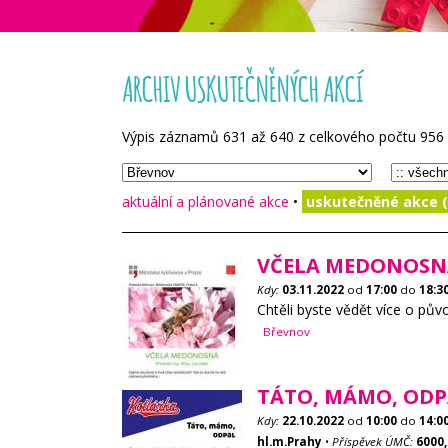
ARCHIV USKUTEČNĚNÝCH AKCÍ
Výpis záznamů
631
až
640
z celkového počtu
956
aktuální a plánované akce
•
uskutečněné akce (
VČELA MEDONOSN
Kdy:
03.11.2022
od
17:00
do
18:3
Chtěli byste vědět více o pův
Břevnov
TÁTO, MÁMO, ODP
Kdy:
22.10.2022
od
10:00
do
14:0
hl.m.Prahy
•
Příspěvek ÚMČ:
6000,