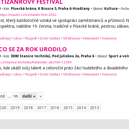
LTIŽÁNROVÝ FESTIVAL
0
•
Kde:
Písecká brána, K Brusce 5, Praha 6-Hradčany
•
Oblast:
Kultura
•
Pořad
https://nautis.cz/cz/nautis-fest-2022
fest, který každoročně vzniká ve spolupráci zaměstnanců a příznivců
o spektra, nabídne 19. června, tradičně v Písecké bráně, pestrou zába
adčany
•
Liboc
•
Ruzyně
•
Dolní Sedlec
•
Střešovice
•
Veleslavín
•
Vokovice
CO SE ZA ROK URODILO
0
•
Kde:
DDM Stanice techniků, Pod Juliskou 2a, Praha 6
•
Oblast:
Sport a vol
cz/stanice-techniku/Kalendar_akci?id=12240
, kde ukáží svůj talent a celoroční práci žáci hudebního a divadelního
adčany
•
Liboc
•
Ruzyně
•
Dolní Sedlec
•
Střešovice
•
Veleslavín
•
Vokovice
68
....
96
další »
»
020
2019
2018
2017
2016
2015
2014
2013