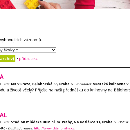
vyhovujících záznamů.
archiv)
•
přidat akci
Á
0
•
Kde:
MK v Praze, Bělohorská 56, Praha 6
•
Pořadatel:
Městská knihovna v 
odu a životě včely? Přijďte na naši přednášku do knihovny na Bělohor
AL
0
•
Kde:
Stadion mládeže DDM hl. m. Prahy, Na Kotlářce 14, Praha 6
•
Oblast:
-Kč
•
Další informace:
http://www.ddmpraha.cz