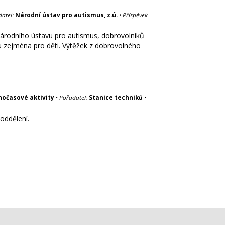
atel:
Národní ústav pro autismus, z.ú.
•
Příspěvek
 Národního ústavu pro autismus, dobrovolníků
vu zejména pro děti. Výtěžek z dobrovolného
nočasové aktivity
•
Pořadatel:
Stanice techniků
•
 oddělení.