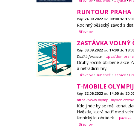
Břevnov
•
Bubeneč
•
Dejvice
•
Hr
RUNTOUR PRAHA
Kdy:
24.09.2022
od
09:00
do
15:0
Rodinný běžecký závod s dist
Břevnov
ZASTÁVKA VOLNÝ Č
Kdy:
08.09.2022
od
14:00
do
18:0
Další informace:
https://ddmpraha.
Druhý ročník oblíbené akce Z
a netradiční hry.
Břevnov
•
Bubeneč
•
Dejvice
•
Hr
T-MOBILE OLYMPIJ
Kdy:
22.06.2022
od
14:00
do
20:0
https://www.olympijskybeh.cz/z
Kde jinde by se měl konat zl
Hvězda, která patří mezi velm
ikonický letohrádek
...
[více »»]
Břevnov