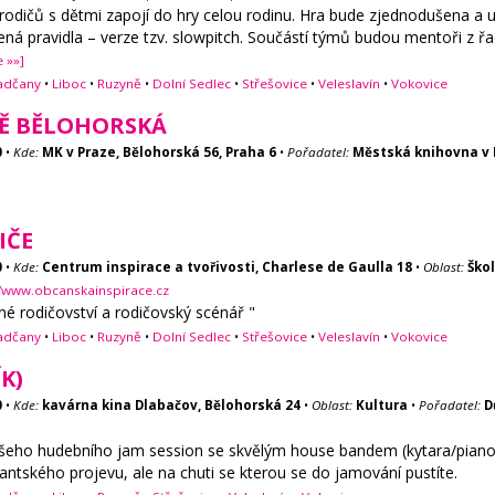
odičů s dětmi zapojí do hry celou rodinu. Hra bude zjednodušena a uzp
ná pravidla – verze tzv. slowpitch. Součástí týmů budou mentoři z řa
e »»]
adčany
•
Liboc
•
Ruzyně
•
Dolní Sedlec
•
Střešovice
•
Veleslavín
•
Vokovice
Ě BĚLOHORSKÁ
0
•
Kde:
MK v Praze, Bělohorská 56, Praha 6
•
Pořadatel:
Městská knihovna v 
IČE
0
•
Kde:
Centrum inspirace a tvořivosti, Charlese de Gaulla 18
•
Oblast:
Škol
//www.obcanskainspirace.cz
 rodičovství a rodičovský scénář "
adčany
•
Liboc
•
Ruzyně
•
Dolní Sedlec
•
Střešovice
•
Veleslavín
•
Vokovice
K)
0
•
Kde:
kavárna kina Dlabačov, Bělohorská 24
•
Oblast:
Kultura
•
Pořadatel:
D
šeho hudebního jam session se skvělým house bandem (kytara/piano, b
ntského projevu, ale na chuti se kterou se do jamování pustíte.