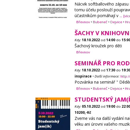
Nácvik softballového zápasu r
tomu účelu poslouží pouprave
účastníkům pomáhají v
...
[víc
Břevnov
•
Bubeneč
•
Dejvice
•
Hr
ŠACHY V KNIHOVN
Kdy:
18.10.2022
od
14:00
do
15:0
Šachový kroužek pro děti
Břevnov
SEMINÁŘ PRO ROD
Kdy:
18.10.2022
od
17:30
do
19:3
inspirace
•
Další informace:
http:
Pozvánka na seminář " Děděné
Břevnov
•
Bubeneč
•
Dejvice
•
Hr
STUDENTSKÝ JAM(Í
Kdy:
05.10.2022
od
19:00
do
22:0
10200,-Kč
Zveme vás na další vydání na
věku ani úrovni vašeho muzika