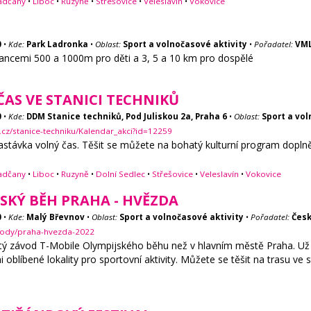
adčany
•
Liboc
•
Ruzyně
•
Střešovice
•
Veleslavín
•
Vokovice
0
•
Kde:
Park Ladronka
•
Oblast:
Sport a volnočasové aktivity
•
Pořadatel:
VML
ancemi 500 a 1000m pro děti a 3, 5 a 10 km pro dospělé
AS VE STANICI TECHNIKŮ
0
•
Kde:
DDM Stanice techniků, Pod Juliskou 2a, Praha 6
•
Oblast:
Sport a vol
cz/stanice-techniku/Kalendar_akci?id=12259
astávka volný čas. Těšit se můžete na bohatý kulturní program dopln
adčany
•
Liboc
•
Ruzyně
•
Dolní Sedlec
•
Střešovice
•
Veleslavín
•
Vokovice
SKÝ BĚH PRAHA - HVĚZDA
0
•
Kde:
Malý Břevnov
•
Oblast:
Sport a volnočasové aktivity
•
Pořadatel:
Česk
avody/praha-hvezda-2022
atý závod T-Mobile Olympijského běhu než v hlavním městě Praha. Už 
i oblíbené lokality pro sportovní aktivity. Můžete se těšit na trasu ve