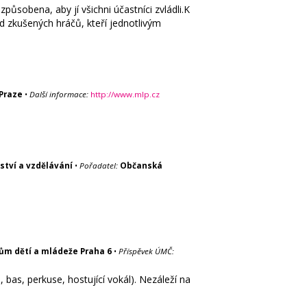
ůsobena, aby jí všichni účastníci zvládli.K
d zkušených hráčů, kteří jednotlivým
Praze
•
Další informace:
http://www.mlp.cz
ství a vzdělávání
•
Pořadatel:
Občanská
ům dětí a mládeže Praha 6
•
Příspěvek ÚMČ:
as, perkuse, hostující vokál). Nezáleží na