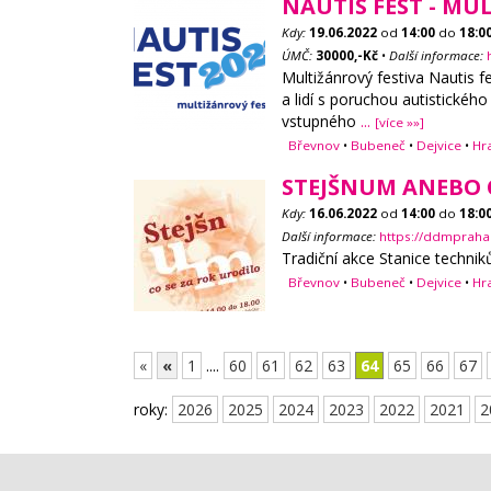
NAUTIS FEST - MU
Kdy:
19.06.2022
od
14:00
do
18:0
ÚMČ:
30000,-Kč
•
Další informace:
Multižánrový festiva Nautis 
a lidí s poruchou autistickéh
vstupného
...
[více »»]
Břevnov
•
Bubeneč
•
Dejvice
•
Hr
STEJŠNUM ANEBO 
Kdy:
16.06.2022
od
14:00
do
18:0
Další informace:
https://ddmpraha.
Tradiční akce Stanice techniků
Břevnov
•
Bubeneč
•
Dejvice
•
Hr
«
«
1
....
60
61
62
63
64
65
66
67
roky:
2026
2025
2024
2023
2022
2021
2