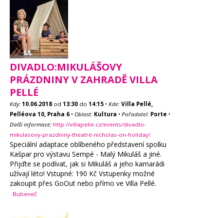
DIVADLO:MIKULÁŠOVY
PRÁZDNINY V ZAHRADĚ VILLA
PELLÉ
Kdy:
10.06.2018
od
13:30
do
14:15
•
Kde:
Villa Pellé,
Pelléova 10, Praha 6
•
Oblast:
Kultura
•
Pořadatel:
Porte
•
Další informace:
http://villapelle.cz/events/divadlo-
mikulasovy-prazdniny-theatre-nicholas-on-holiday/
Speciální adaptace oblíbeného představení spolku
Kašpar pro výstavu Sempé - Malý Mikuláš a jiné.
Přijďte se podívat, jak si Mikuláš a jeho kamarádi
užívají léto! Vstupné: 190 Kč Vstupenky možné
zakoupit přes GoOut nebo přímo ve Villa Pellé.
Bubeneč