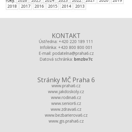
roky:
2026
2025
2024
2023
2022
2021
2020
2019
2018
2017
2016
2015
2014
2013
KONTAKT
Ústředna:
+420 220 189 111
Infolinka:
+420 800 800 001
E-mail:
podatelna@praha6.cz
Datová schránka:
bmzbv7c
Stránky MČ Praha 6
www.praha6.cz
www.jakdoskoly.cz
www.rodina6.cz
www.senior6.cz
www.zdrava6.cz
www.bezbarierova6.cz
www.gis.praha6.cz