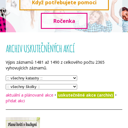
Když potřebujete pomoci
Ročenka
ARCHIV USKUTEČNĚNÝCH AKCÍ
Výpis záznamů
1481
až
1490
z celkového počtu
2365
vyhovujících záznamů.
aktuální a plánované akce
•
uskutečněné akce (archiv)
•
přidat akci