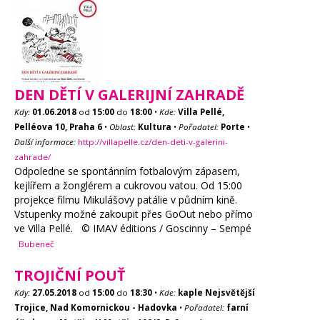
DEN DĚTÍ V GALERIJNÍ ZAHRADĚ
Kdy:
01.06.2018
od
15:00
do
18:00
•
Kde:
Villa Pellé,
Pelléova 10, Praha 6
•
Oblast:
Kultura
•
Pořadatel:
Porte
•
Další informace:
http://villapelle.cz/den-deti-v-galerini-
zahrade/
Odpoledne se spontánním fotbalovým zápasem,
kejlířem a žonglérem a cukrovou vatou. Od 15:00
projekce filmu Mikulášovy patálie v půdním kině.
Vstupenky možné zakoupit přes GoOut nebo přímo
ve Villa Pellé. © IMAV éditions / Goscinny – Sempé
Bubeneč
TROJIČNÍ POUŤ
Kdy:
27.05.2018
od
15:00
do
18:30
•
Kde:
kaple Nejsvětější
Trojice, Nad Komornickou - Hadovka
•
Pořadatel:
farní