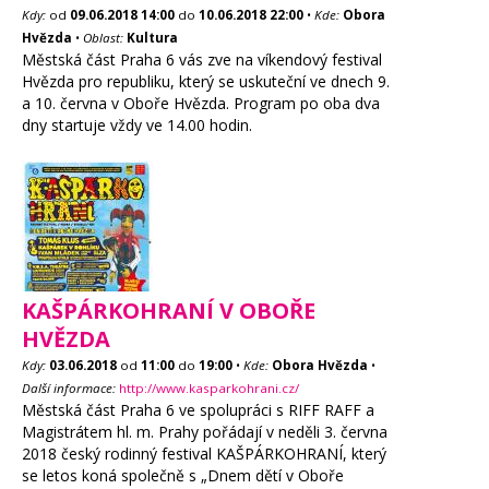
Kdy:
od
09.06.2018
14:00
do
10.06.2018
22:00
•
Kde:
Obora
Hvězda
•
Oblast:
Kultura
Městská část Praha 6 vás zve na víkendový festival
Hvězda pro republiku, který se uskuteční ve dnech 9.
a 10. června v Oboře Hvězda. Program po oba dva
dny startuje vždy ve 14.00 hodin.
KAŠPÁRKOHRANÍ V OBOŘE
HVĚZDA
Kdy:
03.06.2018
od
11:00
do
19:00
•
Kde:
Obora Hvězda
•
Další informace:
http://www.kasparkohrani.cz/
Městská část Praha 6 ve spolupráci s RIFF RAFF a
Magistrátem hl. m. Prahy pořádají v neděli 3. června
2018 český rodinný festival KAŠPÁRKOHRANÍ, který
se letos koná společně s „Dnem dětí v Oboře