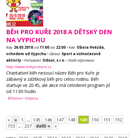
BĚH PRO KUŘE 2018 A DĚTSKÝ DEN
NA VYPICHU
Kdy:
26.05.2018
od
11:00
do
22:00
•
Kde:
Obora Hvězda,
vchodem od Vypichu
•
Oblast:
Sport a volnočasové
aktivity
•
Pořadatel:
Odour, s.r.o.
•
Další informace:
http://www.behprokure.cz
Charitativní běh nesoucí název Běh pro Kuře je
zábavný a zážitkový běh pro celou rodinu. Běh
startuje ve 20:45, ale akce má celodenní program již
od 11:00 hodin.
Břevnov
•
Dejvice
«
«
1
....
145
146
147
148
149
150
151
152
153
....
237
další »
»