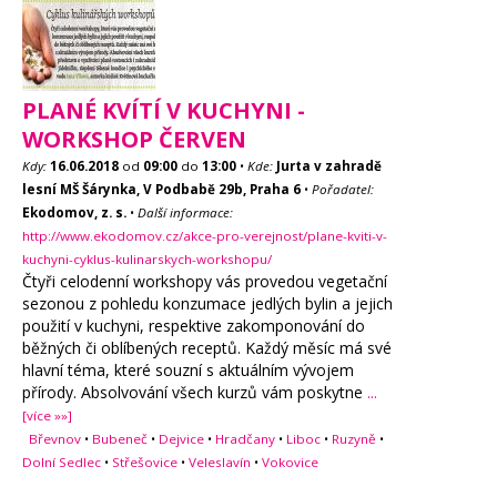
PLANÉ KVÍTÍ V KUCHYNI -
WORKSHOP ČERVEN
Kdy:
16.06.2018
od
09:00
do
13:00
•
Kde:
Jurta v zahradě
lesní MŠ Šárynka, V Podbabě 29b, Praha 6
•
Pořadatel:
Ekodomov, z. s.
•
Další informace:
http://www.ekodomov.cz/akce-pro-verejnost/plane-kviti-v-
kuchyni-cyklus-kulinarskych-workshopu/
Čtyři celodenní workshopy vás provedou vegetační
sezonou z pohledu konzumace jedlých bylin a jejich
použití v kuchyni, respektive zakomponování do
běžných či oblíbených receptů. Každý měsíc má své
hlavní téma, které souzní s aktuálním vývojem
přírody. Absolvování všech kurzů vám poskytne
...
[více »»]
Břevnov
•
Bubeneč
•
Dejvice
•
Hradčany
•
Liboc
•
Ruzyně
•
Dolní Sedlec
•
Střešovice
•
Veleslavín
•
Vokovice