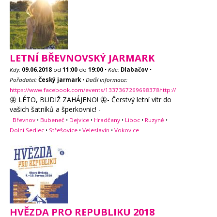
LETNÍ BŘEVNOVSKÝ JARMARK
Kdy:
09.06.2018
od
11:00
do
19:00
•
Kde:
Dlabačov
•
Pořadatel:
Český jarmark
•
Další informace:
https://www.facebook.com/events/1337367269698378http://
🦋 LÉTO, BUDIŽ ZAHÁJENO! 🦋- Čerstvý letní vítr do
vašich šatníků a šperkovnic! -
Břevnov
•
Bubeneč
•
Dejvice
•
Hradčany
•
Liboc
•
Ruzyně
•
Dolní Sedlec
•
Střešovice
•
Veleslavín
•
Vokovice
HVĚZDA PRO REPUBLIKU 2018