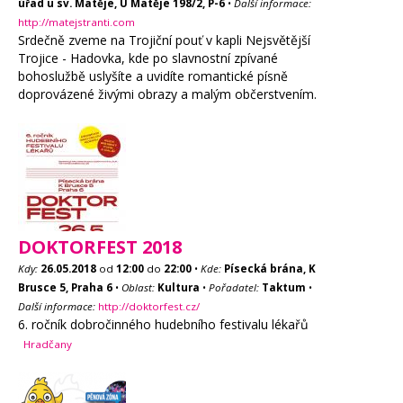
úřad u sv. Matěje, U Matěje 198/2, P-6
•
Další informace:
http://matejstranti.com
Srdečně zveme na Trojiční pouť v kapli Nejsvětější
Trojice - Hadovka, kde po slavnostní zpívané
bohoslužbě uslyšíte a uvidíte romantické písně
doprovázené živými obrazy a malým občerstvením.
DOKTORFEST 2018
Kdy:
26.05.2018
od
12:00
do
22:00
•
Kde:
Písecká brána, K
Brusce 5, Praha 6
•
Oblast:
Kultura
•
Pořadatel:
Taktum
•
Další informace:
http://doktorfest.cz/
6. ročník dobročinného hudebního festivalu lékařů
Hradčany