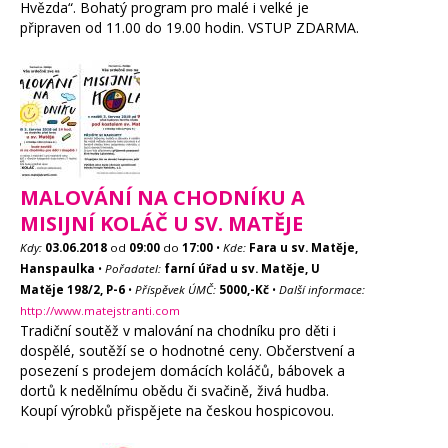
Hvězda“. Bohatý program pro malé i velké je
připraven od 11.00 do 19.00 hodin. VSTUP ZDARMA.
MALOVÁNÍ NA CHODNÍKU A
MISIJNÍ KOLÁČ U SV. MATĚJE
Kdy:
03.06.2018
od
09:00
do
17:00
•
Kde:
Fara u sv. Matěje,
Hanspaulka
•
Pořadatel:
farní úřad u sv. Matěje, U
Matěje 198/2, P-6
•
Příspěvek ÚMČ:
5000,-Kč
•
Další informace:
http://www.matejstranti.com
Tradiční soutěž v malování na chodníku pro děti i
dospělé, soutěží se o hodnotné ceny. Občerstvení a
posezení s prodejem domácích koláčů, bábovek a
dortů k nedělnímu obědu či svačině, živá hudba.
Koupí výrobků přispějete na českou hospicovou.