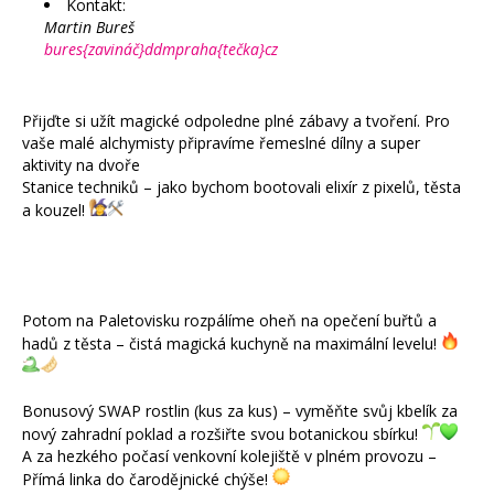
Kontakt:
Martin Bureš
bures{zavináč}ddmpraha{tečka}cz
Přijďte si užít magické odpoledne plné zábavy a tvoření. Pro
vaše malé alchymisty připravíme řemeslné dílny a super
aktivity na dvoře
Stanice techniků – jako bychom bootovali elixír z pixelů, těsta
a kouzel!
Potom na Paletovisku rozpálíme oheň na opečení buřtů a
hadů z těsta – čistá magická kuchyně na maximální levelu!
Bonusový SWAP rostlin (kus za kus) – vyměňte svůj kbelík za
nový zahradní poklad a rozšiřte svou botanickou sbírku!
A za hezkého počasí venkovní kolejiště v plném provozu –
Přímá linka do čarodějnické chýše!