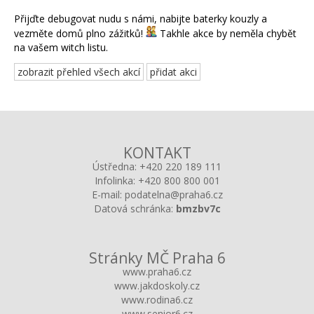
Přijďte debugovat nudu s námi, nabijte baterky kouzly a
vezměte domů plno zážitků!
Takhle akce by neměla chybět
na vašem witch listu.
zobrazit přehled všech akcí
přidat akci
KONTAKT
Ústředna:
+420 220 189 111
Infolinka:
+420 800 800 001
E-mail:
podatelna@praha6.cz
Datová schránka:
bmzbv7c
Stránky MČ Praha 6
www.praha6.cz
www.jakdoskoly.cz
www.rodina6.cz
www.senior6.cz