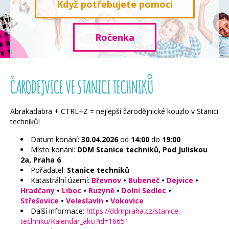
Když potřebujete pomoci
Ročenka
ČARODEJVICE VE STANICI TECHNIKŮ
Abrakadabra + CTRL+Z = nejlepší čarodějnické kouzlo v Stanici
techniků!
Datum konání:
30.04.2026
od
14:00
do
19:00
Místo konání:
DDM Stanice techniků, Pod Juliskou
2a, Praha 6
Pořadatel:
Stanice techniků
Katastrální území:
Břevnov
•
Bubeneč
•
Dejvice
•
Hradčany
•
Liboc
•
Ruzyně
•
Dolní Sedlec
•
Střešovice
•
Veleslavín
•
Vokovice
Další informace:
https://ddmpraha.cz/stanice-
techniku/Kalendar_akci?id=16651