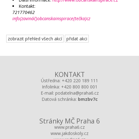
Kontakt:
721770462
info{zavináč}obcanskainspirace{tečka}cz
zobrazit přehled všech akcí
přidat akci
KONTAKT
Ústředna:
+420 220 189 111
Infolinka:
+420 800 800 001
E-mail:
podatelna@praha6.cz
Datová schránka:
bmzbv7c
Stránky MČ Praha 6
www.praha6.cz
www.jakdoskoly.cz