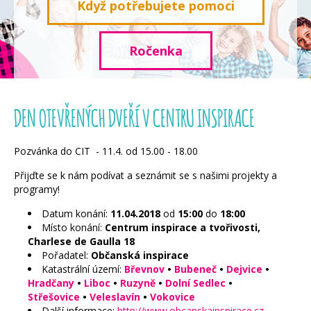
Když potřebujete pomoci
Ročenka
DEN OTEVŘENÝCH DVEŘÍ V CENTRU INSPIRACE
Pozvánka do CIT - 11.4. od 15.00 - 18.00
Přijďte se k nám podívat a seznámit se s našimi projekty a
programy!
Datum konání:
11.04.2018
od
15:00
do
18:00
Místo konání:
Centrum inspirace a tvořivosti,
Charlese de Gaulla 18
Pořadatel:
Občanská inspirace
Katastrální území:
Břevnov
•
Bubeneč
•
Dejvice
•
Hradčany
•
Liboc
•
Ruzyně
•
Dolní Sedlec
•
Střešovice
•
Veleslavín
•
Vokovice
Další informace:
http://www.obcanskainspirace.cz