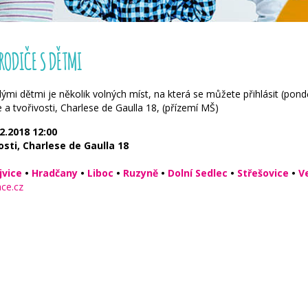
RODIČE S DĚTMI
mi dětmi je několik volných míst, na která se můžete přihlásit (pond
 a tvořivosti, Charlese de Gaulla 18, (přízemí MŠ)
2.2018
12:00
sti, Charlese de Gaulla 18
jvice
•
Hradčany
•
Liboc
•
Ruzyně
•
Dolní Sedlec
•
Střešovice
•
V
ce.cz