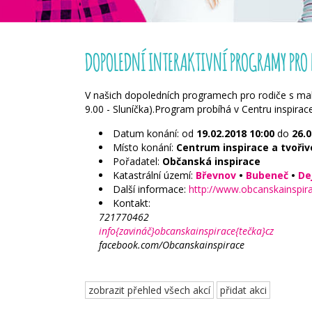
DOPOLEDNÍ INTERAKTIVNÍ PROGRAMY PRO 
V našich dopoledních programech pro rodiče s malý
9.00 - Sluníčka).Program probíhá v Centru inspirace
Datum konání: od
19.02.2018
10:00
do
26.0
Místo konání:
Centrum inspirace a tvořivo
Pořadatel:
Občanská inspirace
Katastrální území:
Břevnov
•
Bubeneč
•
De
Další informace:
http://www.obcanskainspira
Kontakt:
721770462
info{zavináč}obcanskainspirace{tečka}cz
facebook.com/Obcanskainspirace
zobrazit přehled všech akcí
přidat akci