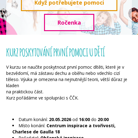
Když potřebujete pomoci
Ročenka
KURZ POSKYTOVÁNÍ PRVNÍ POMOCI U DĚTÍ
V kurzu se naučíte poskytnout první pomoc dítěti, které je v
bezvědomí, má zástavu dechu a oběhu nebo vdechlo cizí
těleso. Výuka je omezena na nejnutnější teorii, větší důraz je
kladen
na praktickou část.
Kurz pořádáme ve spolupráci s ČČK.
Datum konání:
20.05.2026
od
16:00
do
20:00
Místo konání:
Centrum inspirace a tvořivosti,
Charlese de Gaulla 18
Pořadatel:
Občanská inspirace