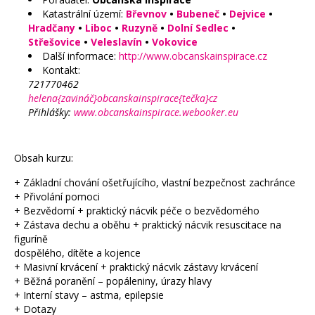
Katastrální území:
Břevnov
•
Bubeneč
•
Dejvice
•
Hradčany
•
Liboc
•
Ruzyně
•
Dolní Sedlec
•
Střešovice
•
Veleslavín
•
Vokovice
Další informace:
http://www.obcanskainspirace.cz
Kontakt:
721770462
helena{zavináč}obcanskainspirace{tečka}cz
Přihlášky:
www.obcanskainspirace.webooker.eu
Obsah kurzu:
+ Základní chování ošetřujícího, vlastní bezpečnost zachránce
+ Přivolání pomoci
+ Bezvědomí + praktický nácvik péče o bezvědomého
+ Zástava dechu a oběhu + praktický nácvik resuscitace na
figuríně
dospělého, dítěte a kojence
+ Masivní krvácení + praktický nácvik zástavy krvácení
+ Běžná poranění – popáleniny, úrazy hlavy
+ Interní stavy – astma, epilepsie
+ Dotazy