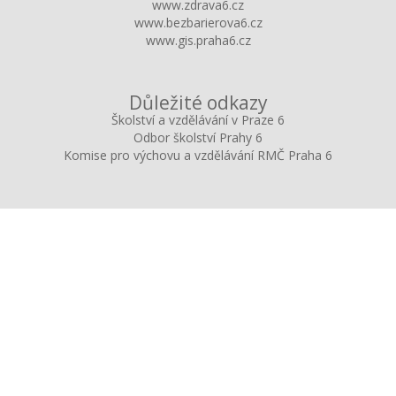
www.zdrava6.cz
www.bezbarierova6.cz
www.gis.praha6.cz
Důležité odkazy
Školství a vzdělávání v Praze 6
Odbor školství Prahy 6
Komise pro výchovu a vzdělávání RMČ Praha 6