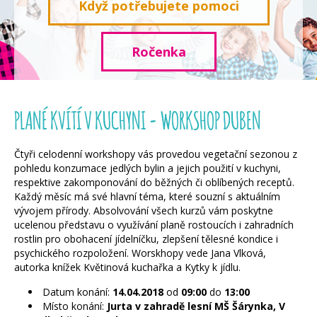
Když potřebujete pomoci
Ročenka
PLANÉ KVÍTÍ V KUCHYNI - WORKSHOP DUBEN
Čtyři celodenní workshopy vás provedou vegetační sezonou z
pohledu konzumace jedlých bylin a jejich použití v kuchyni,
respektive zakomponování do běžných či oblíbených receptů.
Každý měsíc má své hlavní téma, které souzní s aktuálním
vývojem přírody. Absolvování všech kurzů vám poskytne
ucelenou představu o využívání planě rostoucích i zahradních
rostlin pro obohacení jídelníčku, zlepšení tělesné kondice i
psychického rozpoložení. Worskhopy vede Jana Vlková,
autorka knížek Květinová kuchařka a Kytky k jídlu.
Datum konání:
14.04.2018
od
09:00
do
13:00
Místo konání:
Jurta v zahradě lesní MŠ Šárynka, V