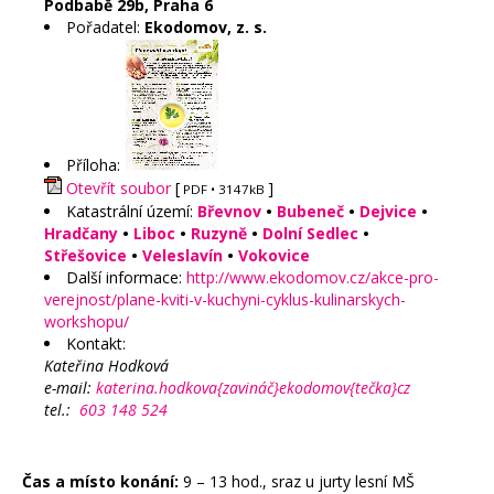
Podbabě 29b, Praha 6
Pořadatel:
Ekodomov, z. s.
Příloha:
Otevřít soubor
[
]
PDF
• 3147kB
Katastrální území:
Břevnov
•
Bubeneč
•
Dejvice
•
Hradčany
•
Liboc
•
Ruzyně
•
Dolní Sedlec
•
Střešovice
•
Veleslavín
•
Vokovice
Další informace:
http://www.ekodomov.cz/akce-pro-
verejnost/plane-kviti-v-kuchyni-cyklus-kulinarskych-
workshopu/
Kontakt:
Kateřina Hodková
e-mail:
katerina.hodkova{zavináč}ekodomov{tečka}cz
tel.:
603 148 524
Čas a místo konání:
9 – 13 hod., sraz u jurty lesní MŠ