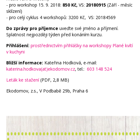
- pro workshop 15. 9. 2018:
850 Kč,
VS:
20180915
(Září - měsíc
sklízení)
- pro celý cyklus 4 workshopů: 3200 Kč, VS: 20184569
Do zprávy pro příjemce
uveďte své jméno a příjmení.
Splatnost nejpozději týden před konáním kurzu.
Přihlášení:
prostřednictvím přihlášky na workshopy Plané kvítí
v kuchyni
Bližší informace:
Kateřina Hodková, e-mail:
katerina.hodkova(at)ekodomov.cz
, tel.:
603 148 524
Leták ke stažení
(PDF, 2,8 MB)
Ekodomov, z.s., V Podbabě 29b, Praha 6