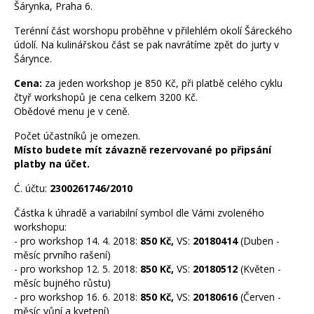
Šárynka, Praha 6.
Terénní část worshopu proběhne v přilehlém okolí Šáreckého
údolí. Na kulinářskou část se pak navrátíme zpět do jurty v
Šárynce.
Cena:
za jeden workshop je 850 Kč, při platbě celého cyklu
čtyř workshopů je cena celkem 3200 Kč.
Obědové menu je v ceně.
Počet účastníků je omezen.
Místo budete mít závazně rezervované po připsání
platby na účet.
Ć. účtu:
2300261746/2010
Částka k úhradě a variabilní symbol dle Vámi zvoleného
workshopu:
- pro workshop 14. 4. 2018:
850 Kč,
VS:
20180414
(Duben -
měsíc prvního rašení)
- pro workshop 12. 5. 2018:
850 Kč,
VS:
20180512
(Květen -
měsíc bujného růstu)
- pro workshop 16. 6. 2018:
850 Kč,
VS:
20180616
(Červen -
měsíc vůní a kvetení)