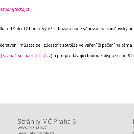
seznam{tečka}cz
ulka od 9 do 12 hodin. Výtěžek bazaru bude věnován na rodičovský pr
rstvení, můžete se i zúčastnit soutěže ve vaření či pečení na téma
{zavináč}seznam{tečka}cz
) a pro prodávající budou k dispozici od 8 h
Stránky MČ Praha 6
www.praha6.cz
www.jakdoskoly.cz