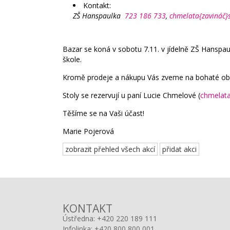
Kontakt:
ZŠ Hanspaulka
723 186 733
,
chmelata{zavináč}
Bazar se koná v sobotu 7.11. v jídelně ZŠ Hanspa
škole.
Kromě prodeje a nákupu Vás zveme na bohaté obče
Stoly se rezervují u paní Lucie Chmelové (
chmelata
Těšíme se na Vaši účast!
Marie Pojerová
zobrazit přehled všech akcí
přidat akci
KONTAKT
Ústředna:
+420 220 189 111
Infolinka:
+420 800 800 001