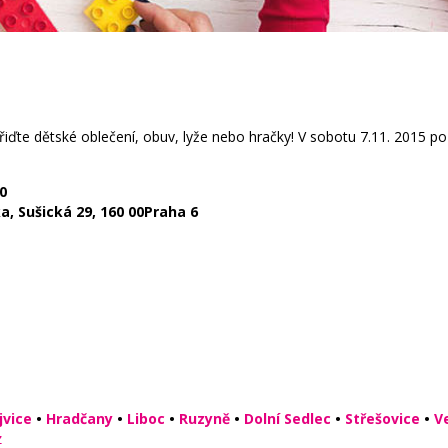
ďte dětské oblečení, obuv, lyže nebo hračky! V sobotu 7.11. 2015 po
0
a, Sušická 29, 160 00Praha 6
jvice
•
Hradčany
•
Liboc
•
Ruzyně
•
Dolní Sedlec
•
Střešovice
•
V
z