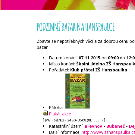
PODZIMNÍ BAZAR NA HANSPAULCE
Zbavte se nepotřebných věcí a za dobrou cenu poři
bazar.
Datum konání:
07.11.2015
od
09:00
do
12:0
Místo konání:
Školní jídelna ZŠ Hanspaulk
Pořadatel:
Klub přátel ZŠ Hanspaulka
Příloha:
Plakát akce
[
]
JPG
• 687kB • 2480×3508 (8bit 3ch)
Katastrální území:
Břevnov
•
Bubeneč
•
De
Další informace:
http://www.zshanspaulka.c