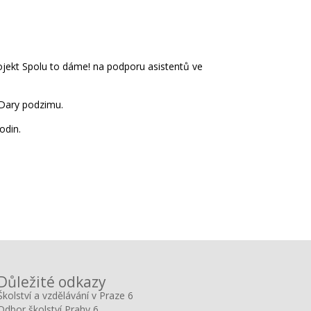
ojekt Spolu to dáme! na podporu asistentů ve
 Dary podzimu.
odin.
Důležité odkazy
Školství a vzdělávání v Praze 6
Odbor školství Prahy 6