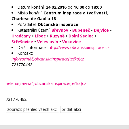
Datum konání:
24.02.2016
od
16:00
do
18:00
Místo konání:
Centrum inspirace a tvořivosti,
Charlese de Gaulla 18
Pořadatel:
Občanská inspirace
Katastrální území:
Břevnov
•
Bubeneč
•
Dejvice
•
Hradčany
•
Liboc
•
Ruzyně
•
Dolní Sedlec
•
Střešovice
•
Veleslavín
•
Vokovice
Další informace:
http://www.obcanskainspirace.cz
Kontakt:
info{zavináč}obcanskainspirace{tečka}cz
721770462
helena{zavináč}obcanskainspirace{tečka}cz
721770462
zobrazit přehled všech akcí
přidat akci