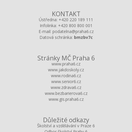
KONTAKT
Ústředna:
+420 220 189 111
Infolinka:
+420 800 800 001
E-mail:
podatelna@praha6.cz
Datová schránka:
bmzbv7c
Stránky MČ Praha 6
www.praha6.cz
www.jakdoskoly.cz
www.rodina6.cz
www.senior6.cz
www.zdrava6.cz
www.bezbarierova6.cz
www.gis.praha6.cz
Důležité odkazy
Školství a vzdělávání v Praze 6
Odbor školství Prahy 6