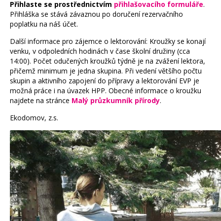
Přihlaste se prostřednictvím
přihlašovacího formuláře
.
Přihláška se stává závaznou po doručení rezervačního
poplatku na náš účet.
Další informace pro zájemce o lektorování: Kroužky se konají
venku, v odpoledních hodinách v čase školní družiny (cca
14:00). Počet odučených kroužků týdně je na zvážení lektora,
přičemž minimum je jedna skupina. Při vedení většího počtu
skupin a aktivního zapojení do přípravy a lektorování EVP je
možná práce i na úvazek HPP. Obecné informace o kroužku
najdete na stránce
Malý průzkumník přírody
.
Ekodomov, z.s.