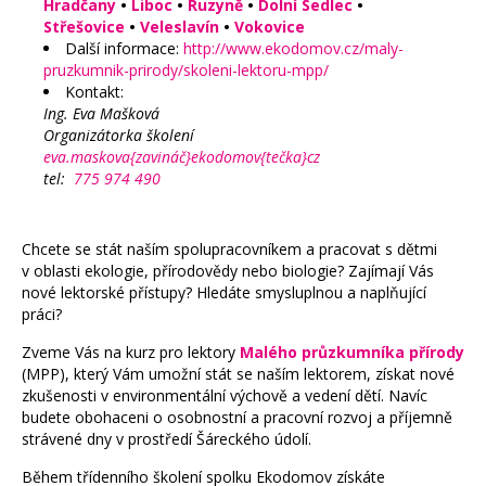
Hradčany
•
Liboc
•
Ruzyně
•
Dolní Sedlec
•
Střešovice
•
Veleslavín
•
Vokovice
Další informace:
http://www.ekodomov.cz/maly-
pruzkumnik-prirody/skoleni-lektoru-mpp/
Kontakt:
Ing. Eva Mašková
Organizátorka školení
eva.maskova{zavináč}ekodomov{tečka}cz
tel:
775 974 490
Chcete se stát naším spolupracovníkem a pracovat s dětmi
v oblasti ekologie, přírodovědy nebo biologie? Zajímají Vás
nové lektorské přístupy? Hledáte smysluplnou a naplňující
práci?
Zveme Vás na kurz pro lektory
Malého průzkumníka přírody
(MPP), který Vám umožní stát se naším lektorem, získat nové
zkušenosti v environmentální výchově a vedení dětí. Navíc
budete obohaceni o osobnostní a pracovní rozvoj a příjemně
strávené dny v prostředí Šáreckého údolí.
Během třídenního školení spolku Ekodomov získáte