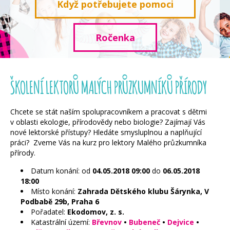
Když potřebujete pomoci
Ročenka
ŠKOLENÍ LEKTORŮ MALÝCH PRŮZKUMNÍKŮ PŘÍRODY
Chcete se stát naším spolupracovníkem a pracovat s dětmi
v oblasti ekologie, přírodovědy nebo biologie? Zajímají Vás
nové lektorské přístupy? Hledáte smysluplnou a naplňující
práci? Zveme Vás na kurz pro lektory
Malého
průzku
mníka
přírody.
Datum konání: od
04.05.2018
09:00
do
06.05.2018
18:00
Místo konání:
Zahrada Dětského klubu Šárynka, V
Podbabě 29b, Praha 6
Pořadatel:
Ekodomov, z. s.
Katastrální území:
Břevnov
•
Bubeneč
•
Dejvice
•