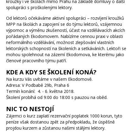
kroužky i ve školách mimo Prahu na základě domluvy o další
spolupráci s proškolenými lektory.
Od lektorů očekáváme aktivní spolupráci – rozvíjení kroužků
MPP na školách a zapojení se do týmu lektorů, vzájemnou
výpomoc a výměnu zkušeností, účast na vzdělávacích akcích
pořádaných Ekodomovem. Nabízíme cennou praxi v oblasti
neformálního vzdělávání, možnost zlepšování vlastních
lektorských schopností na školeních a setkáváních. Lektoři se
mohou spolehnout na zázemí Ekodomova, ke kterému jako
členové pracovního týmu patří.
KDE A KDY SE ŠKOLENÍ KONÁ?
Na kurzu Vás uvítáme v našem Ekodomově.
Adresa: V Podbabě 29b, Praha 6
Termín konání: 4. - 6. května 2018.
Školení probíhá od 9:00 do 18:00 s pauzou na oběd.
NIC TO NESTOJÍ
Zájemci o kurz zaplatí rezervační poplatek 1000 korun, tyto
peníze však dostanou zpět za předpokladu, že úspěšně
projdou kurzem a zůstanou našimi stálými lektory.