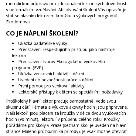
metodickou průpravu pro zdokonalení lektorských dovedností
v neformálním vzdělávání. Absolvování školení Vás opravňuje
stát se hlavním lektorem kroužku a výukových programů
Ekodomova.
CO JE NÁPLNÍ ŠKOLENÍ?
Ukázka badatelské výuky
Představení respektujícího přístupu jako nástroje
lektora
Představení tvorby Ekologického výukového
programu (EVP)
Ukázka venkovních aktivit s dětmi
Uvedení do bezpečnosti práce s dětmi
První pomoc pro venkovní aktivity
Lektorské přístupy k dětem se speciálními požadavky
Proškolený hlavní lektor pracuje samostatně, vede svou
skupinu dětí. Témata a výukové aktivity hodin jsou připravené.
Naši lektoři jsou placeni za kroužky v délce dvou vyučovacích
hodin (90 minut), lektorují v průběhu celého roku. Kroužky
pořádáme pro školy v Praze (seznam škol je uveden na hlavní
stránce Malého průzkumníka přírody). Je však možné otevírat