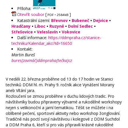
Příloha:
Otevřít soubor
[
]
PDF
• 2584kB
Katastrální území:
Břevnov
•
Bubeneč
•
Dejvice
•
Hradčany
•
Liboc
•
Ruzyně
•
Dolní Sedlec
•
Střešovice
•
Veleslavín
•
Vokovice
Další informace:
https://ddmpraha.cz/stanice-
techniku/Kalendar_akci?id=16650
Kontakt:
Martin Bureš
bures{zavináč}ddmpraha{tečka}cz
V neděli 22. března proběhne od 13 do 17 hodin ve Stanici
techniků DDM hl. m. Prahy 9. ročník akce Vynášení Morany
aneb Vítání jara.
Rozloučení se zimou proběhne v duchu lidových tradic. Pro
návštěvníky budou připraveny výtvarné a rukodělné workshopy
nejen s velikonoční a jarní tematikou. Těšit se můžete i na
oblíbené pečení, sportovní aktivity nebo workshop žonglování.
Tradičně nás poctí svojí návštěvou i kolegové z DDM Suchdol
a DDM Praha 6, kteří si pro vás připravili krásné rukodělné