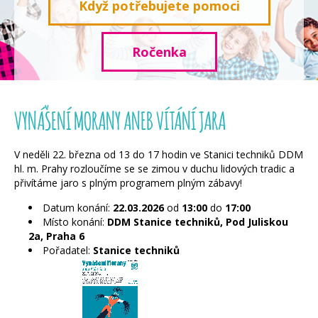
Když potřebujete pomoci
Ročenka
VYNÁŠENÍ MORANY ANEB VÍTÁNÍ JARA
V neděli 22. března od 13 do 17 hodin ve Stanici techniků DDM
hl. m. Prahy rozloučíme se se zimou v duchu lidových tradic a
přivítáme jaro s plným programem plným zábavy!
Datum konání:
22.03.2026
od
13:00
do
17:00
Místo konání:
DDM Stanice techniků, Pod Juliskou
2a, Praha 6
Pořadatel:
Stanice techniků