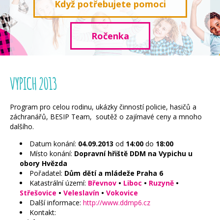
Když potřebujete pomoci
Ročenka
VYPICH 2013
Program pro celou rodinu, ukázky činností policie, hasičů a
záchranářů, BESIP Team, soutěž o zajímavé ceny a mnoho
dalšího.
Datum konání:
04.09.2013
od
14:00
do
18:00
Místo konání:
Dopravní hřiště DDM na Vypichu u
obory Hvězda
Pořadatel:
Dům dětí a mládeže Praha 6
Katastrální území:
Břevnov
•
Liboc
•
Ruzyně
•
Střešovice
•
Veleslavín
•
Vokovice
Další informace:
http://www.ddmp6.cz
Kontakt: