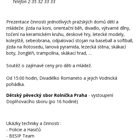
Telefon 2 35 32 33 33
Prezentace činnosti jednotlivých pražských domů dětí a
mládeže: jízda na koni, orientační běh, divadlo, výtvarné dílny,
točení na keramickém kruhu, deskové hry, letecké modely,
kolejiště, sebeobrana, odpalovací stojan na baseball a softball,
jízda na Rotosedu, lanová pyramida, lezecká stěna, skákací
boty, žongléři, trampolína, skákací hrad, …
Soutěž o zajímavé ceny pro děti a mládež.
Od 15:00 hodin, Divadélko Romaneto a jejich Vodnická
pohádka.
Dětský pěvecký
sbor Rolnička Praha
- vystoupení
Doplňovacího sboru (po 16 hodině)
Ukázky techniky a činnosti :
- Policie a Hasičů
- BESIP Team