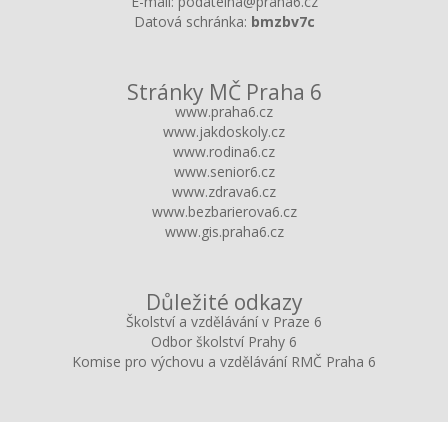
E-mail:
podatelna@praha6.cz
Datová schránka:
bmzbv7c
Stránky MČ Praha 6
www.praha6.cz
www.jakdoskoly.cz
www.rodina6.cz
www.senior6.cz
www.zdrava6.cz
www.bezbarierova6.cz
www.gis.praha6.cz
Důležité odkazy
Školství a vzdělávání v Praze 6
Odbor školství Prahy 6
Komise pro výchovu a vzdělávání RMČ Praha 6