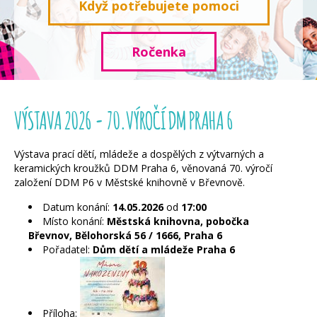
Když potřebujete pomoci
Ročenka
VÝSTAVA 2026 - 70.VÝROČÍ DM PRAHA 6
Výstava prací dětí, mládeže a dospělých z výtvarných a
keramických kroužků DDM Praha 6, věnovaná 70. výročí
založení DDM P6 v Městské knihovně v Břevnově.
Datum konání:
14.05.2026
od
17:00
Místo konání:
Městská knihovna, pobočka
Břevnov, Bělohorská 56 / 1666, Praha 6
Pořadatel:
Dům dětí a mládeže Praha 6
Příloha: