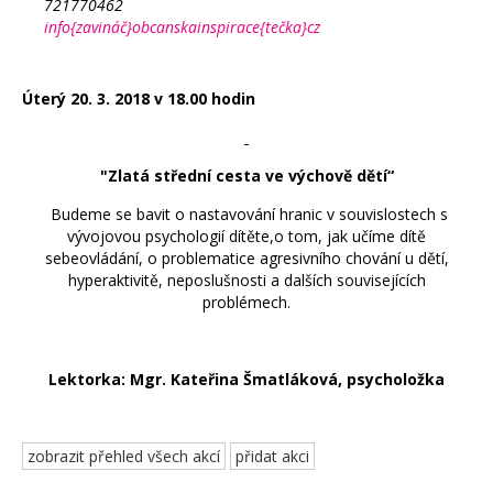
721770462
info{zavináč}obcanskainspirace{tečka}cz
Úterý 20. 3. 2018 v 18.00 hodin
"Zlatá střední cesta ve výchově dětí“
Budeme se bavit o nastavování hranic v souvislostech s
vývojovou psychologií dítěte,o tom, jak učíme dítě
sebeovládání, o problematice agresivního chování u dětí,
hyperaktivitě, neposlušnosti a dalších souvisejících
problémech.
Lektorka: Mgr. Kateřina Šmatláková, psycholožka
zobrazit přehled všech akcí
přidat akci