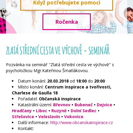
Když potřebujete pomoci
Ročenka
ZLATÁ STŘEDNÍ CESTA VE VÝCHOVĚ - SEMINÁŘ
Pozvánka na seminář "Zlatá střední cesta ve výchově" s
psycholožkou Mgr.Kateřinou Šmatlákovou.
Datum konání:
20.03.2018
od
18:00
do
20:00
Místo konání:
Centrum inspirace a tvořivosti,
Charlese de Gaulla 18
Pořadatel:
Občanská inspirace
Katastrální území:
Břevnov
•
Bubeneč
•
Dejvice
•
Hradčany
•
Liboc
•
Ruzyně
•
Dolní Sedlec
•
Střešovice
•
Veleslavín
•
Vokovice
Další informace:
http://www.obcanskainspirace.cz
Kontakt: