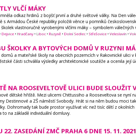
TLY VLČÍ MÁKY
mněla odkaz hrdinů z bojišť první a druhé světové války. Na Den vále
ně s Armádou České republiky položili věnce u pomníků československ
h školek vlastnoručně vyrobenými vlčími máky – symbolem válečných 
•
Dejvice
•
Hradčany
•
Liboc
•
Ruzyně
•
Dolní Sedlec
•
Střešovice
•
Veleslavín
•
Vok
U ŠKOLKY A BYTOVÝCH DOMŮ V RUZYNI MÁ 
 domů a mateřské školy na obecních pozemcích v Rakovnické ulici v 
ké části schválila výsledky architektonické soutěže a ocenila její úč
TĚ NA ROOSEVELTOVĚ ULICI BUDE SLOUŽIT VÍ
ové dětské hřiště. Mezi ulicemi Chittussiho a Rooseveltova se nyní n
my Destinnové a ZŠ náměstí Svobody. Hrát si na něm budou moci také 
ky. Dohromady tak bude prostor využívat víc než tisíc dětí z okolních
 a to na základě individuální domluvy.
2. ZASEDÁNÍ ZMČ PRAHA 6 DNE 15. 11. 202