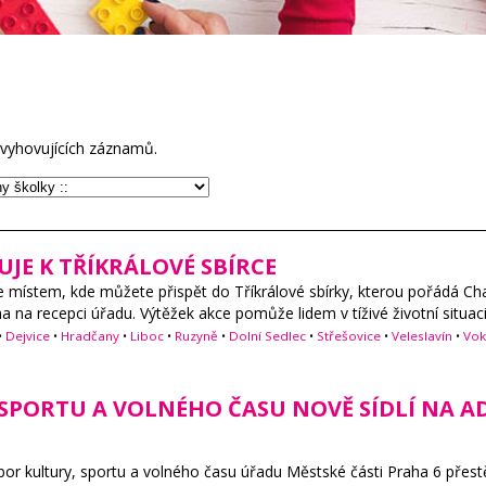
vyhovujících záznamů.
UJE K TŘÍKRÁLOVÉ SBÍRCE
e místem, kde můžete přispět do Tříkrálové sbírky, kterou pořádá Cha
a na recepci úřadu. Výtěžek akce pomůže lidem v tíživé životní situaci
•
Dejvice
•
Hradčany
•
Liboc
•
Ruzyně
•
Dolní Sedlec
•
Střešovice
•
Veleslavín
•
Vok
SPORTU A VOLNÉHO ČASU NOVĚ SÍDLÍ NA A
dbor kultury, sportu a volného času úřadu Městské části Praha 6 přes