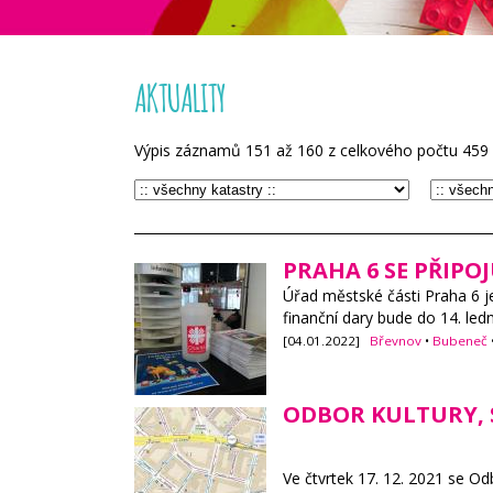
AKTUALITY
Výpis záznamů
151
až
160
z celkového počtu
459
PRAHA 6 SE PŘIPOJ
Úřad městské části Praha 6 j
finanční dary bude do 14. ledn
[04.01.2022]
Břevnov
•
Bubeneč
ODBOR KULTURY, 
Ve čtvrtek 17. 12. 2021 se O