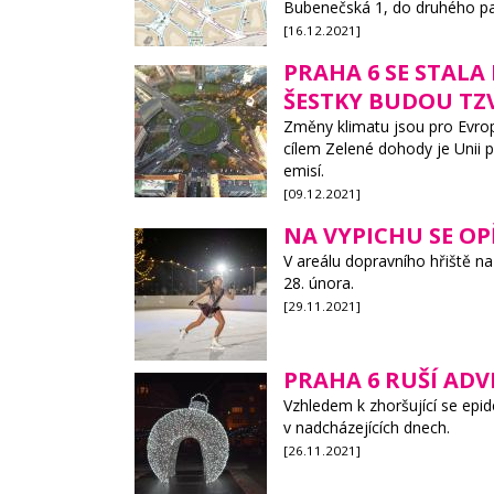
Bubenečská 1, do druhého pa
[16.12.2021]
PRAHA 6 SE STAL
ŠESTKY BUDOU TZV
Změny klimatu jsou pro Evrop
cílem Zelené dohody je Unii 
emisí.
[09.12.2021]
NA VYPICHU SE OP
V areálu dopravního hřiště n
28. února.
[29.11.2021]
PRAHA 6 RUŠÍ AD
Vzhledem k zhoršující se epi
v nadcházejících dnech.
[26.11.2021]