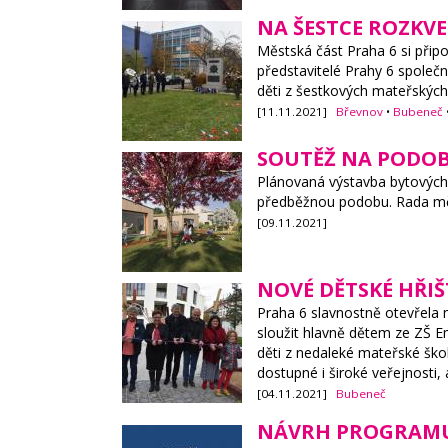
NA ŠESTCE ROZKVE
Městská část Praha 6 si připo
představitelé Prahy 6 společ
děti z šestkových mateřskýc
[11.11.2021]
Břevnov
•
Bubeneč
SOUTĚŽ NA PODOB
Plánovaná výstavba bytových
předběžnou podobu. Rada městs
[09.11.2021]
NOVÉ DĚTSKÉ HŘIŠ
Praha 6 slavnostně otevřela n
sloužit hlavně dětem ze ZŠ E
děti z nedaleké mateřské škol
dostupné i široké veřejnosti,
[04.11.2021]
Bubeneč
NÁVRH PROGRAMU 2