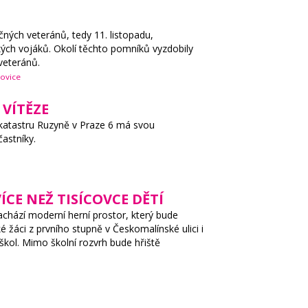
čných veteránů, tedy 11. listopadu,
ých vojáků. Okolí těchto pomníků vyzdobily
veteránů.
ovice
VÍTĚZE
katastru Ruzyně v Praze 6 má svou
astníky.
CE NEŽ TISÍCOVCE DĚTÍ
achází moderní herní prostor, který bude
žáci z prvního stupně v Českomalínské ulici i
 škol. Mimo školní rozvrh bude hřiště
1