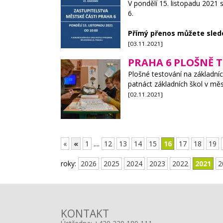
V pondělí 15. listopadu 2021
6.
Přímý přenos můžete sled
[03.11.2021]
PRAHA 6 PLOŠNĚ T
Plošné testování na základníc
patnáct základních škol v měs
[02.11.2021]
«
«
1
....
12
13
14
15
16
17
18
19
roky:
2026
2025
2024
2023
2022
2021
2
KONTAKT