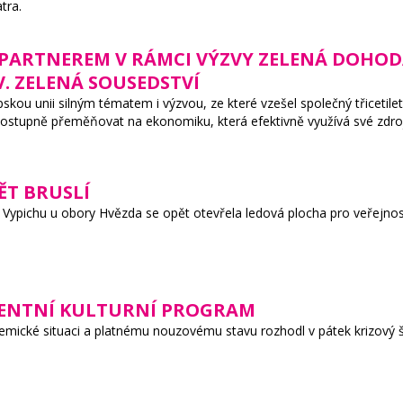
tra.
A PARTNEREM V RÁMCI VÝZVY ZELENÁ DOHO
. ZELENÁ SOUSEDSTVÍ
skou unii silným tématem i výzvou, ze které vzešel společný třicetil
postupně přeměňovat na ekonomiku, která efektivně využívá své zdro
ĚT BRUSLÍ
a Vypichu u obory Hvězda se opět otevřela ledová plocha pro veřejnos
VENTNÍ KULTURNÍ PROGRAM
demické situaci a platnému nouzovému stavu rozhodl v pátek krizový 