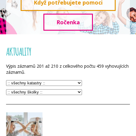
Když potřebujete pomoci
Ročenka
AKTUALITY
Výpis záznamů
201
až
210
z celkového počtu
459
vyhovujících
záznamů.