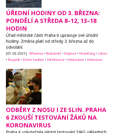
ÚŘEDNÍ HODINY OD 3. BŘEZNA:
PONDĚLÍ A STŘEDA 8–12, 13–18
HODIN
Úřad městské části Praha 6 upravuje své úřední
hodiny. Změna platí od středy 3. března až do
odvolání.
[01.03.2021]
Břevnov
•
Bubeneč
•
Dejvice
•
Hradčany
•
Liboc
•
Ruzyně
•
Dolní Sedlec
•
Střešovice
•
Veleslavín
•
Vokovice
ODBĚRY Z NOSU I ZE SLIN. PRAHA
6 ZKOUŠÍ TESTOVÁNÍ ŽÁKŮ NA
KORONAVIRUS
Praha 6 uskutečnila pilotní testování žáků základních