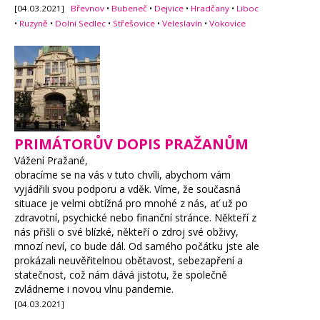
[04.03.2021]
Břevnov
•
Bubeneč
•
Dejvice
•
Hradčany
•
Liboc
•
Ruzyně
•
Dolní Sedlec
•
Střešovice
•
Veleslavín
•
Vokovice
PRIMÁTORŮV DOPIS PRAŽANŮM
Vážení Pražané,
obracíme se na vás v tuto chvíli, abychom vám
vyjádřili svou podporu a vděk. Víme, že současná
situace je velmi obtížná pro mnohé z nás, ať už po
zdravotní, psychické nebo finanční stránce. Někteří z
nás přišli o své blízké, někteří o zdroj své obživy,
mnozí neví, co bude dál. Od samého počátku jste ale
prokázali neuvěřitelnou obětavost, sebezapření a
statečnost, což nám dává jistotu, že společně
zvládneme i novou vlnu pandemie.
[04.03.2021]