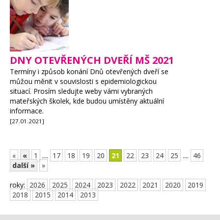
DNY OTEVŘENÝCH DVEŘÍ MŠ 2021
Termíny i způsob konání Dnů otevřených dveří se
můžou měnit v souvislosti s epidemiologickou
situací. Prosím sledujte weby vámi vybraných
mateřských školek, kde budou umístěny aktuální
informace.
[27.01.2021]
«
«
1
....
17
18
19
20
21
22
23
24
25
....
46
další »
»
roky:
2026
2025
2024
2023
2022
2021
2020
2019
2018
2015
2014
2013