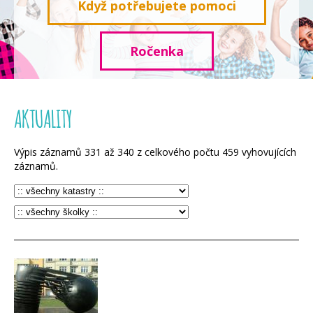
Když potřebujete pomoci
Ročenka
AKTUALITY
Výpis záznamů
331
až
340
z celkového počtu
459
vyhovujících
záznamů.