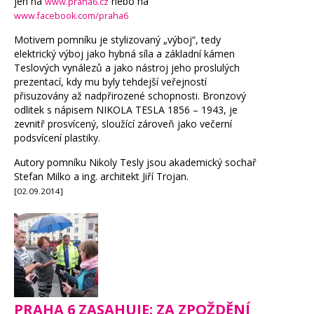
jen na
nebo na
www.praha6.cz
www.facebook.com/praha6
Motivem pomníku je stylizovaný „výboj“, tedy
elektrický výboj jako hybná síla a základní kámen
Teslových vynálezů a jako nástroj jeho proslulých
prezentací, kdy mu byly tehdejší veřejností
přisuzovány až nadpřirozené schopnosti. Bronzový
odlitek s nápisem NIKOLA TESLA
1856 – 1943, je
zevnitř prosvícený, sloužící zároveň jako večerní
podsvícení plastiky.
Autory pomníku Nikoly Tesly jsou akademický sochař
Stefan Milko a ing. architekt Jiří Trojan.
[02.09.2014]
PRAHA 6 ZASAHUJE: ZA ZPOŽDĚNÍ