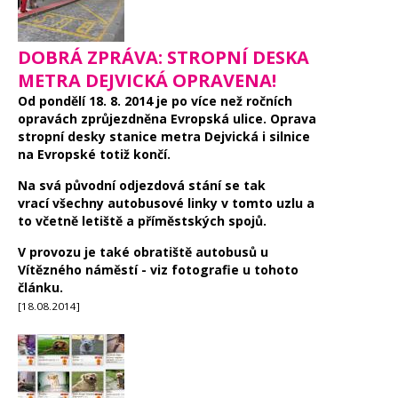
DOBRÁ ZPRÁVA: STROPNÍ DESKA
METRA DEJVICKÁ OPRAVENA!
Od pondělí 18. 8. 2014 je po více než ročních
opravách zprůjezdněna Evropská ulice. Oprava
stropní desky stanice metra Dejvická i silnice
na Evropské totiž končí.
Na svá původní odjezdová stání se tak
vrací všechny autobusové linky v tomto uzlu a
to včetně letiště a příměstských spojů.
V provozu je také obratiště autobusů u
Vítězného náměstí - viz fotografie u tohoto
článku.
[18.08.2014]