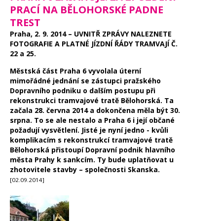
PRACÍ NA BĚLOHORSKÉ PADNE
TREST
Praha, 2. 9. 2014 – UVNITŘ ZPRÁVY NALEZNETE
FOTOGRAFIE A PLATNÉ JÍZDNÍ ŘÁDY TRAMVAJÍ Č.
22 a 25.
Městská část Praha 6 vyvolala úterní
mimořádné jednání se zástupci pražského
Dopravního podniku o dalším postupu při
rekonstrukci tramvajové tratě Bělohorská. Ta
začala 28. června 2014 a dokončena měla být 30.
srpna. To se ale nestalo a Praha 6 i její občané
požadují vysvětlení. Jisté je nyní jedno - kvůli
komplikacím s rekonstrukcí tramvajové tratě
Bělohorská přistoupí Dopravní podnik hlavního
města Prahy k sankcím. Ty bude uplatňovat u
zhotovitele stavby – společnosti Skanska.
[02.09.2014]