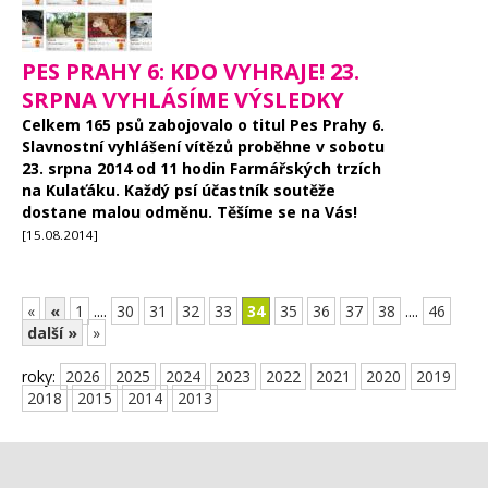
PES PRAHY 6: KDO VYHRAJE! 23.
SRPNA VYHLÁSÍME VÝSLEDKY
Celkem 165 psů zabojovalo o titul Pes Prahy 6.
Slavnostní vyhlášení vítězů proběhne v sobotu
23. srpna 2014 od 11 hodin Farmářských trzích
na Kulaťáku. Každý psí účastník soutěže
dostane malou odměnu. Těšíme se na Vás!
[15.08.2014]
«
«
1
....
30
31
32
33
34
35
36
37
38
....
46
další »
»
roky:
2026
2025
2024
2023
2022
2021
2020
2019
2018
2015
2014
2013