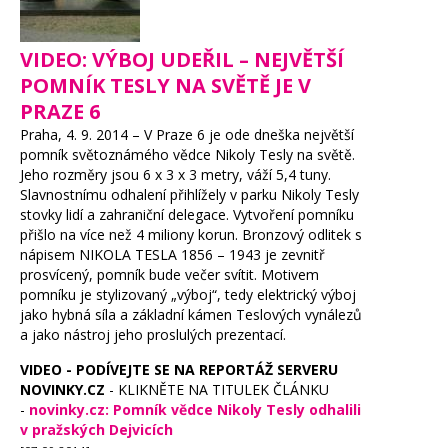
VIDEO: VÝBOJ UDEŘIL – NEJVĚTŠÍ
POMNÍK TESLY NA SVĚTĚ JE V
PRAZE 6
Praha, 4. 9. 2014 – V Praze 6 je ode dneška největší
pomník světoznámého vědce Nikoly Tesly na světě.
Jeho rozměry jsou 6 x 3 x 3 metry, váží 5,4 tuny.
Slavnostnímu odhalení přihlížely v parku Nikoly Tesly
stovky lidí a zahraniční delegace. Vytvoření pomníku
přišlo na více než 4 miliony korun. Bronzový odlitek s
nápisem NIKOLA TESLA 1856 – 1943 je zevnitř
prosvícený, pomník bude večer svítit. Motivem
pomníku je stylizovaný „výboj“, tedy elektrický výboj
jako hybná síla a základní kámen Teslových vynálezů
a jako nástroj jeho proslulých prezentací.
VIDEO - PODÍVEJTE SE NA REPORTÁŽ SERVERU
NOVINKY.CZ
- KLIKNĚTE NA TITULEK ČLÁNKU
-
novinky.cz: Pomník vědce Nikoly Tesly odhalili
v pražských Dejvicích