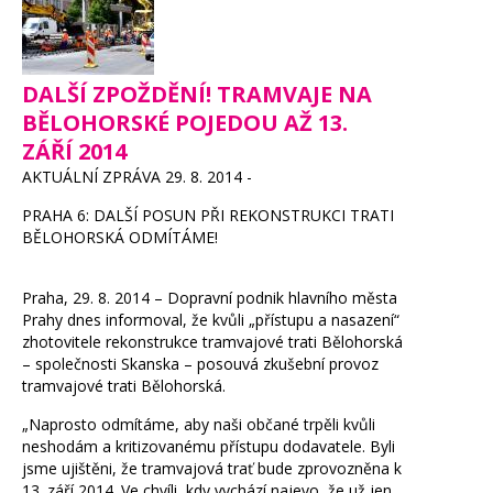
DALŠÍ ZPOŽDĚNÍ! TRAMVAJE NA
BĚLOHORSKÉ POJEDOU AŽ 13.
ZÁŘÍ 2014
AKTUÁLNÍ ZPRÁVA 29. 8. 2014 -
PRAHA 6: DALŠÍ POSUN PŘI REKONSTRUKCI TRATI
BĚLOHORSKÁ ODMÍTÁME!
Praha, 29. 8. 2014 – Dopravní podnik hlavního města
Prahy dnes informoval, že kvůli „přístupu a nasazení“
zhotovitele rekonstrukce tramvajové trati Bělohorská
– společnosti Skanska – posouvá zkušební provoz
tramvajové trati Bělohorská.
„Naprosto odmítáme, aby naši občané trpěli kvůli
neshodám a kritizovanému přístupu dodavatele. Byli
jsme ujištěni, že tramvajová trať bude zprovozněna k
13. září 2014. Ve chvíli, kdy vychází najevo, že už jen