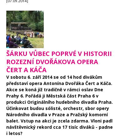
[07.09.2014]
ŠÁRKU VŮBEC POPRVÉ V HISTORII
ROZEZNÍ DVOŘÁKOVA OPERA
ČERT A KÁČA
V sobotu 6. září 2014 se od 14 hod divákům
představí opera Antonína Dvořáka Čert a Káča.
Akce se koná již tradičně v rámci oslav Dne
Prahy 6. Pořádá ji Městská část Praha 6 v
produkci Originálního hudebního divadla Praha.
Účinkovat budou sólisté, orchestr, sbor opery
Národního divadla v Praze a Pražský komorní
balet. Vstup na akci je zcela zdarma. Vloni padl
návštěvnický rekord cca 17 tisíc diváků - padne
i letos?