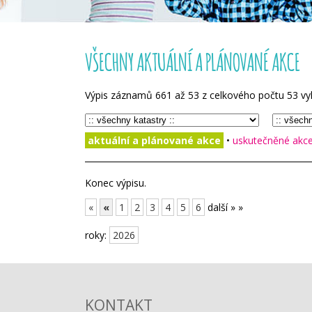
VŠECHNY AKTUÁLNÍ A PLÁNOVANÉ AKCE
Výpis záznamů
661
až
53
z celkového počtu
53
vy
aktuální a plánované akce
•
uskutečněné akce 
Konec výpisu.
«
«
1
2
3
4
5
6
další »
»
roky:
2026
KONTAKT