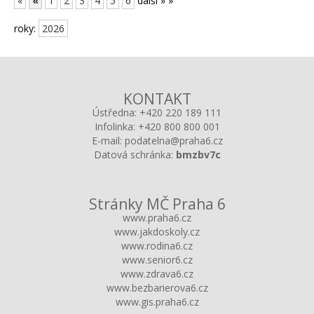
«
«
1
2
3
4
5
6
další »
»
roky:
2026
KONTAKT
Ústředna:
+420 220 189 111
Infolinka:
+420 800 800 001
E-mail:
podatelna@praha6.cz
Datová schránka:
bmzbv7c
Stránky MČ Praha 6
www.praha6.cz
www.jakdoskoly.cz
www.rodina6.cz
www.senior6.cz
www.zdrava6.cz
www.bezbarierova6.cz
www.gis.praha6.cz