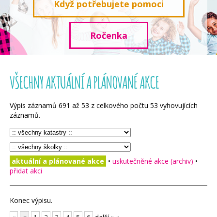
Když potřebujete pomoci
Ročenka
VŠECHNY AKTUÁLNÍ A PLÁNOVANÉ AKCE
Výpis záznamů
691
až
53
z celkového počtu
53
vyhovujících
záznamů.
aktuální a plánované akce
•
uskutečněné akce (archiv)
•
přidat akci
Konec výpisu.