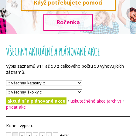
Když potřebujete pomoci
Ročenka
VŠECHNY AKTUÁLNÍ A PLÁNOVANÉ AKCE
Výpis záznamů
911
až
53
z celkového počtu
53
vyhovujících
záznamů.
aktuální a plánované akce
•
uskutečněné akce (archiv)
•
přidat akci
Konec výpisu.