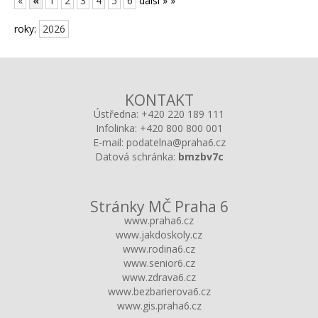
«
«
1
2
3
4
5
6
další »
»
roky:
2026
KONTAKT
Ústředna:
+420 220 189 111
Infolinka:
+420 800 800 001
E-mail:
podatelna@praha6.cz
Datová schránka:
bmzbv7c
Stránky MČ Praha 6
www.praha6.cz
www.jakdoskoly.cz
www.rodina6.cz
www.senior6.cz
www.zdrava6.cz
www.bezbarierova6.cz
www.gis.praha6.cz