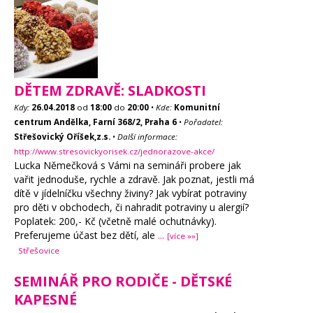
DĚTEM ZDRAVĚ: SLADKOSTI
Kdy:
26.04.2018
od
18:00
do
20:00
•
Kde:
Komunitní
centrum Andělka, Farní 368/2, Praha 6
•
Pořadatel:
Střešovický Oříšek,z.s.
•
Další informace:
http://www.stresovickyorisek.cz/jednorazove-akce/
Lucka Němečková s Vámi na semináři probere jak
vařit jednoduše, rychle a zdravě. Jak poznat, jestli má
dítě v jídelníčku všechny živiny? Jak vybírat potraviny
pro děti v obchodech, či nahradit potraviny u alergií?
Poplatek: 200,- Kč (včetně malé ochutnávky).
Preferujeme účast bez dětí, ale
...
[více »»]
Střešovice
SEMINÁŘ PRO RODIČE - DĚTSKÉ
KAPESNÉ