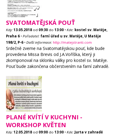
SVATOMATĚJSKÁ POUŤ
Kdy:
13.05.2018
od
09:30
do
13:00
•
Kde:
kostel sv. Matěje,
Praha 6
•
Pořadatel:
farní úřad u sv. Matěje, U Matěje
198/2, P-6
•
Další informace:
http://matejstranti.com
Srdečně zveme na Svatomatějskou pouť, kde bude
provedena Missa Brevis od J.A.Voříška, který ji
zkomponoval na sklonku války pro kostel sv. Matěje.
Pouť bude zakončena občerstvením na farní zahradě.
PLANÉ KVÍTÍ V KUCHYNI -
WORKSHOP KVĚTEN
Kdy:
12.05.2018
od
09:00
do
13:00
•
Kde:
Jurta v zahradě