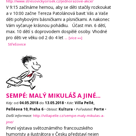
http://www.stresovickyorisek.cz/jednorazove-akce/
V 9:15 začínáme hernou, aby se děti stačily rozkoukat
a v 10:00 začne Tereza Patolánová bavit Vás a Vaše
děti pohybovými básničkami a písničkami. A nakonec
Vám vyčaruje krásnou pohádku. Účast min. 6 dětí,
max. 10 dětí s doprovodem dospělé osoby. Vhodné
pro děti ve věku od 2 do 4 let
...
[více »»]
Střešovice
SEMPÉ: MALÝ MIKULÁŠ A JINÉ...
Kdy:
od
04.05.2018
do
13.05.2018
•
Kde:
Villa Pellé,
Pelléova 10, Praha 6
•
Oblast:
Kultura
•
Pořadatel:
Porte
•
Další informace:
http://villapelle.cz/sempe-maly-mikulas-a-
jine/
První výstava světoznámého francouzského
humoristy a ilustrátora v Česku představí nejen