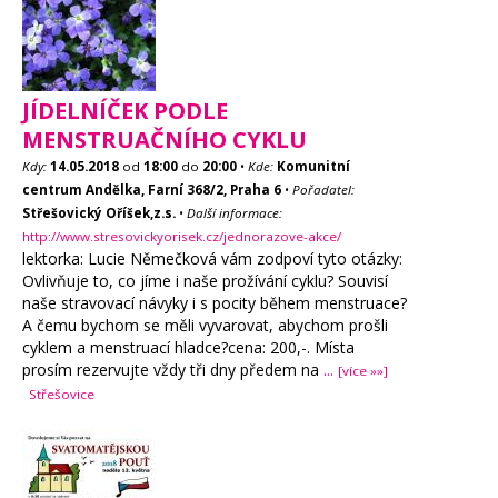
JÍDELNÍČEK PODLE
MENSTRUAČNÍHO CYKLU
Kdy:
14.05.2018
od
18:00
do
20:00
•
Kde:
Komunitní
centrum Andělka, Farní 368/2, Praha 6
•
Pořadatel:
Střešovický Oříšek,z.s.
•
Další informace:
http://www.stresovickyorisek.cz/jednorazove-akce/
lektorka: Lucie Němečková vám zodpoví tyto otázky:
Ovlivňuje to, co jíme i naše prožívání cyklu? Souvisí
naše stravovací návyky i s pocity během menstruace?
A čemu bychom se měli vyvarovat, abychom prošli
cyklem a menstruací hladce?cena: 200,-. Místa
prosím rezervujte vždy tři dny předem na
...
[více »»]
Střešovice