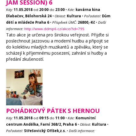
JAM SESSION) 6
Kdy:
11.05.2018
od
20:00
do
23:00
•
Kde:
kavárna kina
Dlabačov, Bělohorská 24
•
Oblast:
Kultura
•
Pořadatel:
Dům
dětí a mládeže Praha 6
•
Příspěvek ÚMČ:
26800,-Kč
•
Další
informace:
http://www.ddmp6.cz/akce/?id=795
Tato akce je určena pro širokou veřejnost. Přijďte si
poslechnout Jazzovou a moderní hudbu a připojit se
do kolektivu mladých muzikantů a zpěváku, který se
scházejí k příjemnému posezení, zahrání si hudby a
předání zkušeností.
POHÁDKOVÝ PÁTEK S HERNOU
Kdy:
11.05.2018
od
09:15
do
11:00
•
Kde:
Komunitní
centrum Andělka, Farní 368/2, Praha 6
•
Oblast:
Kultura
•
Pořadatel:
Střešovický Oříšek,z.s.
•
Další informace: