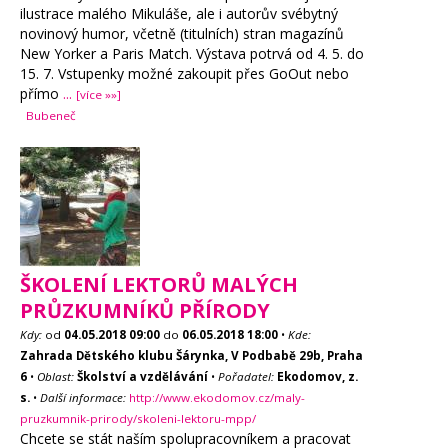
ilustrace malého Mikuláše, ale i autorův svébytný
novinový humor, včetně (titulních) stran magazínů
New Yorker a Paris Match. Výstava potrvá od 4. 5. do
15. 7. Vstupenky možné zakoupit přes GoOut nebo
přímo
...
[více »»]
Bubeneč
ŠKOLENÍ LEKTORŮ MALÝCH
PRŮZKUMNÍKŮ PŘÍRODY
Kdy:
od
04.05.2018
09:00
do
06.05.2018
18:00
•
Kde:
Zahrada Dětského klubu Šárynka, V Podbabě 29b, Praha
6
•
Oblast:
Školství a vzdělávání
•
Pořadatel:
Ekodomov, z.
s.
•
Další informace:
http://www.ekodomov.cz/maly-
pruzkumnik-prirody/skoleni-lektoru-mpp/
Chcete se stát naším spolupracovníkem a pracovat