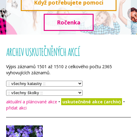
Když potřebujete pomoci
Ročenka
ARCHIV USKUTEČNĚNÝCH AKCÍ
Výpis záznamů
1501
až
1510
z celkového počtu
2365
vyhovujících záznamů.
aktuální a plánované akce
•
uskutečněné akce (archiv)
•
přidat akci