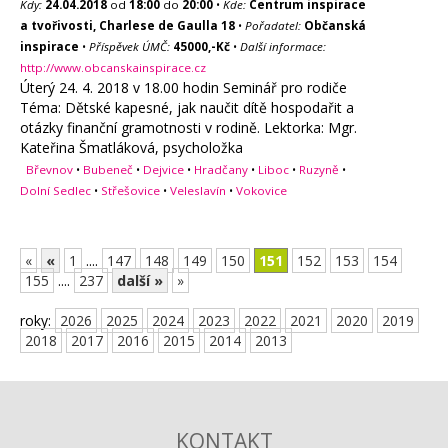
Kdy:
24.04.2018
od
18:00
do
20:00
•
Kde:
Centrum inspirace
a tvořivosti, Charlese de Gaulla 18
•
Pořadatel:
Občanská
inspirace
•
Příspěvek ÚMČ:
45000,-Kč
•
Další informace:
http://www.obcanskainspirace.cz
Úterý 24. 4. 2018 v 18.00 hodin Seminář pro rodiče
Téma: Dětské kapesné, jak naučit dítě hospodařit a
otázky finanční gramotnosti v rodině. Lektorka: Mgr.
Kateřina Šmatláková, psycholožka
Břevnov
•
Bubeneč
•
Dejvice
•
Hradčany
•
Liboc
•
Ruzyně
•
Dolní Sedlec
•
Střešovice
•
Veleslavín
•
Vokovice
«
«
1
....
147
148
149
150
151
152
153
154
155
....
237
další »
»
roky:
2026
2025
2024
2023
2022
2021
2020
2019
2018
2017
2016
2015
2014
2013
KONTAKT