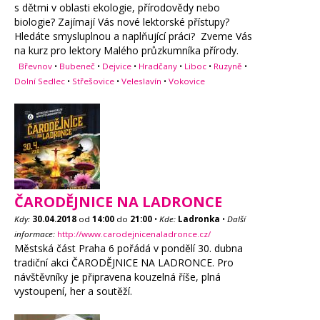
s dětmi v oblasti ekologie, přírodovědy nebo
biologie? Zajímají Vás nové lektorské přístupy?
Hledáte smysluplnou a naplňující práci? Zveme Vás
na kurz pro lektory Malého průzkumníka přírody.
Břevnov
•
Bubeneč
•
Dejvice
•
Hradčany
•
Liboc
•
Ruzyně
•
Dolní Sedlec
•
Střešovice
•
Veleslavín
•
Vokovice
ČARODĚJNICE NA LADRONCE
Kdy:
30.04.2018
od
14:00
do
21:00
•
Kde:
Ladronka
•
Další
informace:
http://www.carodejnicenaladronce.cz/
Městská část Praha 6 pořádá v pondělí 30. dubna
tradiční akci ČARODĚJNICE NA LADRONCE. Pro
návštěvníky je připravena kouzelná říše, plná
vystoupení, her a soutěží.