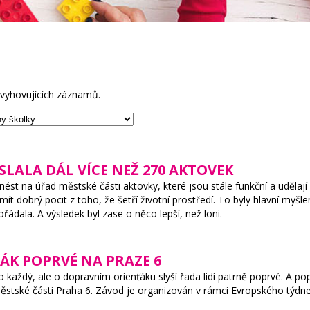
vyhovujících záznamů.
SLALA DÁL VÍCE NEŽ 270 AKTOVEK
inést na úřad městské části aktovky, které jsou stále funkční a udělaj
 dobrý pocit z toho, že šetří životní prostředí. To byly hlavní myšlen
řádala. A výsledek byl zase o něco lepší, než loni.
ÁK POPRVÉ NA PRAZE 6
 každý, ale o dopravním orienťáku slyší řada lidí patrně poprvé. A po
městské části Praha 6. Závod je organizován v rámci Evropského týdne