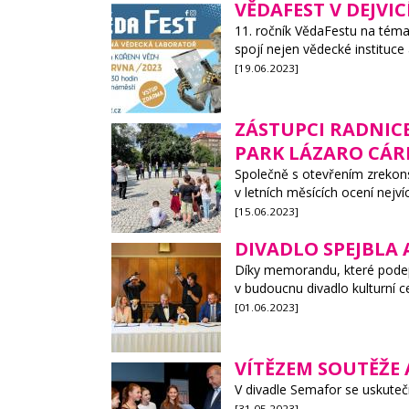
VĚDAFEST V DEJVI
11. ročník VědaFestu na téma
spojí nejen vědecké instituce
[19.06.2023]
ZÁSTUPCI RADNIC
PARK LÁZARO CÁR
Společně s otevřením zrekons
v letních měsících ocení nejvíc
[15.06.2023]
DIVADLO SPEJBLA
Díky memorandu, které podeps
v budoucnu divadlo kulturní c
[01.06.2023]
VÍTĚZEM SOUTĚŽE 
V divadle Semafor se uskuteč
[31.05.2023]