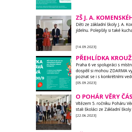
ZŠ J. A. KOMENSK
Děti ze základní školy J. A. 
jídelnu. Polepšily si také ku
[14.09.2023]
PŘEHLÍDKA KROUŽK
Praha 6 ve spolupráci s místní
dospělí si mohou ZDARMA vyzkou
poznat se i s konkrétními ved
[05.09.2023]
O POHÁR VĚRY ČÁS
Vítězem 5. ročníku Poháru Věr
stali školáci ze Základní ško
[22.06.2023]