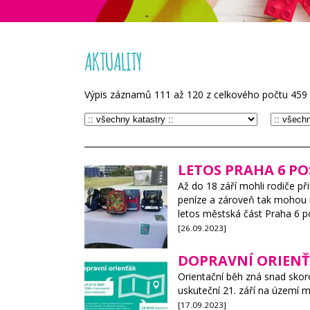
AKTUALITY
Výpis záznamů
111
až
120
z celkového počtu
459
LETOS PRAHA 6 PO
Až do 18 září mohli rodiče př
peníze a zároveň tak mohou mít
letos městská část Praha 6 po
[26.09.2023]
DOPRAVNÍ ORIENŤ
Orientační běh zná snad skoro
uskuteční 21. září na území 
[17.09.2023]