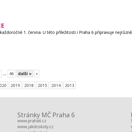
CE
každoročně 1. června. U této příležitosti i Praha 6 připravuje nejrůzn
6
....
46
další »
»
020
2019
2018
2015
2014
2013
Stránky MČ Praha 6
www.praha6.cz
www.jakdoskoly.cz