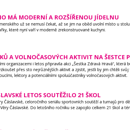
ÉHO MÁ MODERNÍ A ROZŠÍŘENOU JÍDELNU
Komenského už se nemusí čekat, až se jim na oběd uvolní místo u stolu
chařky, které nyní vaří v moderně zrekonstruované kuchyni.
Ů A VOLNOČASOVÝCH AKTIVIT NA ŠESTCE P
mi organizacemi i letos připravila akci „Šestka Zdravá Hravá“, která bu
šet přes sto nejrůznějších aktivit a zjistit, jestli by jim chtěli svůj
oucími, lektory a potenciálními spoluúčastníky volnočasových aktivit.
LAVSKÉ LETOS SOUTĚŽILO 21 ŠKOL
y Čáslavské, celoročního seriálu sportovních soutěží a turnajů pro dět
ly Věry Čáslavské. Do letošního ročníku se zapojilo celkem 21 škol a té