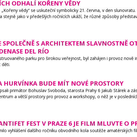
CÍCH ODHALÍ KOŘENY VĚDY
 „Kořeny vědy“ se uskuteční symbolicky 21. června, v den slunovratu.
 a stejně jako v předešlých ročnících ukáží, že různé způsoby předsta
E SPOLEČNĚ S ARCHITEKTEM SLAVNOSTNĚ 
DENASE DEL RÍO
truovaného parku pro širokou veřejnost, byl zahájen i provoz nově 
 děti.
 A HURVÍNKA BUDE MÍT NOVÉ PROSTORY
ali primátor Bohuslav Svoboda, starosta Prahy 6 Jakub Stárek a zást
entrum a větší prostory pro provoz a workshopy, o něž je v posledních
ANTIFET FEST V PRAZE 6 JE FILM MLUVTE O
nilo vyhlášení dalšího ročníku obvodního kola soutěže amatérských fi