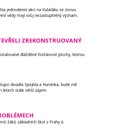
 Na jednodenní akci na Kulaťáku se znovu
vení vědy mají svůj nezastupitelný význam.
OTEVŘELI ZREKONSTRUOVANÝ
instalované dlážděné fontánové plochy, kterou
upci divadla Spejbla a Hurvínka, bude mít
 letech stále větší zájem.
 PROBLÉMECH
lmů žáků základních škol z Prahy 6.