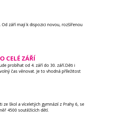
. Od září mají k dispozici novou, rozšířenou
O CELÉ ZÁŘÍ
de probíhat od 4. září do 30. září.Děti i
 volný čas věnovat. Je to vhodná příležitost
i ze škol a víceletých gymnázií z Prahy 6, se
měř 4500 soutěžících dětí.