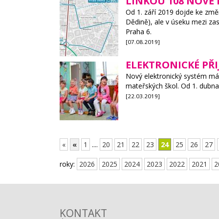
LINKOU 108 NOVĚ 
Od 1. září 2019 dojde ke změně
Dědině), ale v úseku mezi zas
Praha 6.
[07.08.2019]
ELEKTRONICKÉ PŘI
Nový elektronický systém má z
mateřských škol. Od 1. dubna
[22.03.2019]
«
«
1
....
20
21
22
23
24
25
26
27
roky:
2026
2025
2024
2023
2022
2021
2
KONTAKT