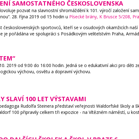
OŽENÍ SAMOSTATNÉHO ČESKOSLOVENSKA
dovoluje pozvat na slavnostní shromáždění k
101. výročí založení s
ranou“. 28. října 2019 od 15 hodin u
Písecké brány, K Brusce 5/208, Pr
 československých sportovců, kteří se v osudových okamžicích naší n
e je pořádána ve spolupráci s Posádkovým velitelstvím Praha, Armá
ÉTEM“
10. 2019 od 9:00 do 16:00 hodin.
Jedná se o edukativní akci pro děti z
ogickou výchovu, osvětu a dopravní výchovu.
 SLAVÍ 100 LET VÝSTAVAMI
 pedagoga Rudolfa Steinera představí veřejnosti Waldorfské školy a š
dorf 100 připravily celkem tři expozice -
na Vítězném náměstí, u koste