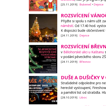
[25.11.2019]
Bubeneč
•
Dejvice
ROZSVÍCENÍ VÁN
Přijďte si spolu s námi užít
náměstí
. Od 17.40 hod. vyst
K dispozici bude občerstvení: 
[24.11.2019]
Dejvice
ROZSVÍCENÍ BŘE
v
Bělohorské ulici u Kaštanu
s
v podání pěveckého sboru ZŠ
[24.11.2019]
Břevnov
DUŠE A DUŠIČKY V
Strašidelné odpoledne pro ne
herecké vystoupení, Fireshow,
a pamětní list od strašidla. 
[28.10.2019]
Liboc