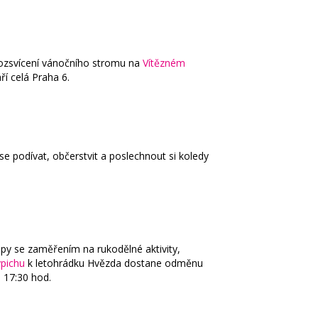
 rozsvícení vánočního stromu na
Vítězném
í celá Praha 6.
 se podívat, občerstvit a poslechnout si koledy
py se zaměřením na rukodělné aktivity,
pichu
k letohrádku Hvězda dostane odměnu
d 17:30 hod.