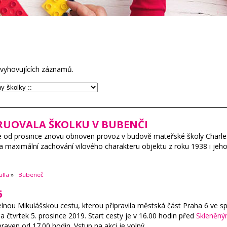
vyhovujících záznamů.
UOVALA ŠKOLKU V BUBENČI
je od prosince znovu obnoven provoz v budově mateřské školy Charle
a maximální zachování vilového charakteru objektu z roku 1938 i jeh
lla
»
Bubeneč
6
nou Mikulášskou cestu, kterou připravila městská část Praha 6 ve s
čtvrtek 5. prosince 2019. Start cesty je v 16.00 hodin před
Skleněný
praven od 17.00 hodin. Vstup na akci je volný.