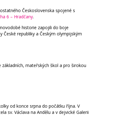
amostatného Československa spojené s
aha 6 – Hradčany
.
ovodobé historie zapojili do boje
dy České republiky a Českým olympijským
e základních, mateřských škol a pro širokou
kolky
od konce srpna do počátku října
. V
la sv. Václava na Andělu a v dejvické Galerii