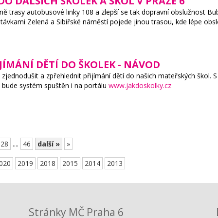
DO DALŠÍCH ŠKOLEK A ŠKOL V PRAZE 6
 trasy autobusové linky 108 a zlepší se tak dopravní obslužnost Bubenč
távkami Zelená a Sibiřské náměstí pojede jinou trasou, kde lépe obsl
JÍMÁNÍ DĚTÍ DO ŠKOLEK - NÁVOD
jednodušit a zpřehlednit přijímání dětí do našich mateřských škol. S 
 bude systém spuštěn i na portálu
www.jakdoskolky.cz
28
....
46
další »
»
020
2019
2018
2015
2014
2013
Stránky MČ Praha 6