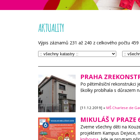
AKTUALITY
Výpis záznamů
231
až
240
z celkového počtu
459
PRAHA ZREKONSTR
Po pětiměsíční rekonstrukci 
školky probíhala s důrazem n
[11.12.2019] «
MŠ Charlese de Gau
MIKULÁŠ V PRAZE 
Zveme všechny děti na Kouzel
projektem Kampus Dejvice, na 
knihovna
, kde je program při